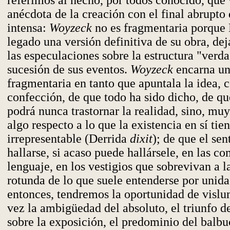
referimos al hecho, por todos conocido, que 
anécdota de la creación con el final abrupto
intensa:
Woyzeck
no es fragmentaria porque
legado una versión definitiva de su obra, dej
las especulaciones sobre la estructura "verda
sucesión de sus eventos.
Woyzeck
encarna un
fragmentaria en tanto que apuntala la idea, 
confección, de que todo ha sido dicho, de que
podrá nunca trastornar la realidad, sino, muy
algo respecto a lo que la existencia en sí tie
irrepresentable (Derrida
dixit
); de que el sen
hallarse, si acaso puede hallársele, en las co
lenguaje, en los vestigios que sobrevivan a l
rotunda de lo que suele entenderse por unid
entonces, tendremos la oportunidad de vislu
vez la ambigüedad del absoluto, el triunfo d
sobre la exposición, el predominio del balbu