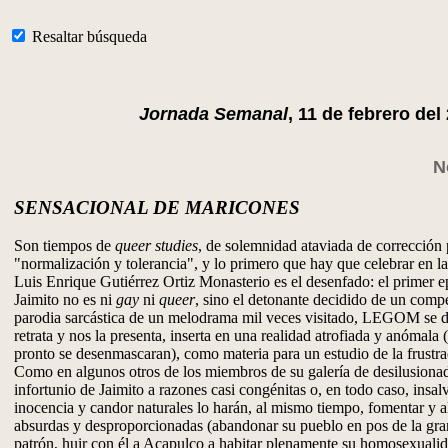
Resaltar búsqueda
Jornada Semanal
, 11 de febrero del
N
SENSACIONAL DE MARICONES
Son tiempos de
queer studies
, de solemnidad ataviada de corrección p
"normalización y tolerancia", y lo primero que hay que celebrar en l
Luis Enrique Gutiérrez Ortiz Monasterio es el desenfado: el primer e
Jaimito no es ni
gay
ni
queer
, sino el detonante decidido de un compe
parodia sarcástica de un melodrama mil veces visitado, LEGOM se di
retrata y nos la presenta, inserta en una realidad atrofiada y anómala
pronto se desenmascaran), como materia para un estudio de la frustra
Como en algunos otros de los miembros de su galería de desilusionad
infortunio de Jaimito a razones casi congénitas o, en todo caso, insal
inocencia y candor naturales lo harán, al mismo tiempo, fomentar y 
absurdas y desproporcionadas (abandonar su pueblo en pos de la gra
patrón, huir con él a Acapulco a habitar plenamente su homosexualid