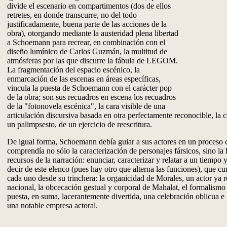
divide el escenario en compartimentos (dos de ellos
retretes, en donde transcurre, no del todo
justificadamente, buena parte de las acciones de la
obra), otorgando mediante la austeridad plena libertad
a Schoemann para recrear, en combinación con el
diseño lumínico de Carlos Guzmán, la multitud de
atmósferas por las que discurre la fábula de LEGOM.
La fragmentación del espacio escénico, la
enmarcación de las escenas en áreas específicas,
vincula la puesta de Schoemann con el carácter pop
de la obra; son sus recuadros en escena los recuadros
de la "fotonovela escénica", la cara visible de una
articulación discursiva basada en otra perfectamente reconocible, la
un palimpsesto, de un ejercicio de reescritura.
De igual forma, Schoemann debía guiar a sus actores en un proceso 
comprendía no sólo la caracterización de personajes fársicos, sino la 
recursos de la narración: enunciar, caracterizar y relatar a un tiempo
decir de este elenco (pues hay otro que alterna las funciones), que cu
cada uno desde su trinchera: la organicidad de Morales, un actor ya re
nacional, la obcecación gestual y corporal de Mahalat, el formalismo
puesta, en suma, lacerantemente divertida, una celebración oblicua e i
una notable empresa actoral.