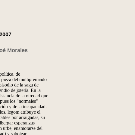
 2007
oé Morales
olítica, de
a pieza del multipremiado
pisodio de la saga de
ndio de jotería. En la
stancia de la otredad que
 (pues los "normales"
ción y de la incapacidad.
os, legom atribuye el
vables por arraigadas; su
albergar esperanzas
n urbe, enamorarse del
ad) y sabotear