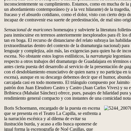
inconscientemente su cumplimiento. Estamos, como en mucha de la p
un abordamiento contemporáneo (y a la vez hilarante) de la tragedia
fracaso y el absurdo cotidiano, como el dolor, visto con cierto dejo d
incapaz de contravenir esa suerte de predestinación, de mal sino origi
Sensacional de maricones
homenajea y subvierte la literatura folle
para inmiscuirse en terrenos anteriormente inexplorados para él: los d
tan en boga. El recurso de distanciarse del relato subraya las habilida
(extraordinarias dentro del contexto de la dramaturgia nacional) para 
lenguaje y complejiza, aún más, las exigencias para quien ha de incor
escena. No obstante estos logros estilísticos, la
narraturgia
legomiana
respecto a otros trabajos del dramaturgo de Guadalajara en términos 
antes cierta puesta del desarrollo al servicio de la presentación de
gag
con el desdoblamiento enunciativo de quien narra y no participa en t
escena), aunque en su descargo debemos decir que el humor, abundan
carcajada casi en todo momento. El triángulo compuesto por Jaimito 
patrón don Juan Eleudoro Castro y Castro (Juan Carlos Vives) y su
Bribiesca (Mahalat Sánchez) ofrece, pues, pasajes de hilaridad pura 
rendimiento general compacto y con instantes de una comicidad nota
Boris Schoemann, encargado de la puesta en escena
que se presenta en el Teatro La Capilla, se enfrenta a
la narración escénica y al dilema de evitar su
ilustración burda, y acaso a ello busca oponerse de
igual forma la escenografía de Noé Casillas, que