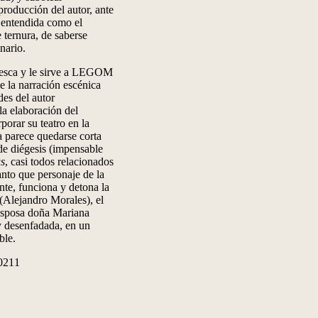
roducción del autor, ante
, entendida como el
e ternura, de saberse
nario.
tinesca y le sirve a LEGOM
e la narración escénica
des del autor
la elaboración del
porar su teatro en la
 parece quedarse corta
de diégesis (impensable
s
, casi todos relacionados
anto que personaje de la
te, funciona y detona la
(Alejandro Morales), el
 esposa doña Mariana
y desenfadada, en un
ble.