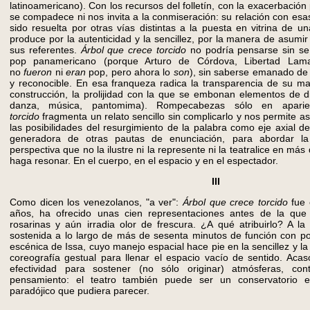
latinoamericano). Con los recursos del folletín, con la exacerbación 
se compadece ni nos invita a la conmiseración: su relación con es
sido resuelta por otras vías distintas a la puesta en vitrina de u
produce por la autenticidad y la sencillez, por la manera de asumir
sus referentes.
Árbol que crece torcido
no podría pensarse sin se
pop panamericano (porque Arturo de Córdova, Libertad Lam
no
fueron
ni
eran
pop, pero ahora lo
son
), sin saberse emanado de 
y reconocible. En esa franqueza radica la transparencia de su maq
construcción, la prolijidad con la que se embonan elementos de dis
danza, música, pantomima). Rompecabezas sólo en apari
torcido
fragmenta un relato sencillo sin complicarlo y nos permite asi
las posibilidades del resurgimiento de la palabra como eje axial 
generadora de otras pautas de enunciación, para abordar la
perspectiva que no la ilustre ni la represente ni la teatralice en más
haga resonar. En el cuerpo, en el espacio y en el espectador.
III
Como dicen los venezolanos, "a ver":
Árbol que crece torcido
fue
años, ha ofrecido unas cien representaciones antes de la que 
rosarinas y aún irradia olor de frescura. ¿A qué atribuirlo? A la
sostenida a lo largo de más de sesenta minutos de función con po
escénica de Issa, cuyo manejo espacial hace pie en la sencillez y la 
coreografía gestual para llenar el espacio vacío de sentido. Aca
efectividad para sostener (no sólo originar) atmósferas, con
pensamiento: el teatro también puede ser un conservatorio 
paradójico que pudiera parecer.