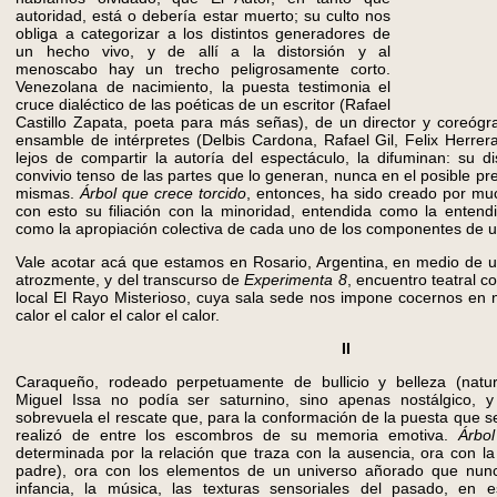
autoridad, está o debería estar muerto; su culto nos
obliga a categorizar a los distintos generadores de
un hecho vivo, y de allí a la distorsión y al
menoscabo hay un trecho peligrosamente corto.
Venezolana de nacimiento, la puesta testimonia el
cruce dialéctico de las poéticas de un escritor (Rafael
Castillo Zapata, poeta para más señas), de un director y coreógr
ensamble de intérpretes (Delbis Cardona, Rafael Gil, Felix Herre
lejos de compartir la autoría del espectáculo, la difuminan: su d
convivio tenso de las partes que lo generan, nunca en el posible p
mismas.
Árbol que crece torcido
, entonces, ha sido creado por mu
con esto su filiación con la minoridad, entendida como la entend
como la apropiación colectiva de cada uno de los componentes de u
Vale acotar acá que estamos en Rosario, Argentina, en medio de 
atrozmente, y del transcurso de
Experimenta 8
, encuentro teatral 
local El Rayo Misterioso, cuya sala sede nos impone cocernos en n
calor el calor el calor el calor.
II
Caraqueño, rodeado perpetuamente de bullicio y belleza (natural
Miguel Issa no podía ser saturnino, sino apenas nostálgico, y
sobrevuela el rescate que, para la conformación de la puesta que s
realizó de entre los escombros de su memoria emotiva.
Árbo
determinada por la relación que traza con la ausencia, ora con la 
padre), ora con los elementos de un universo añorado que nunc
infancia, la música, las texturas sensoriales del pasado, en e