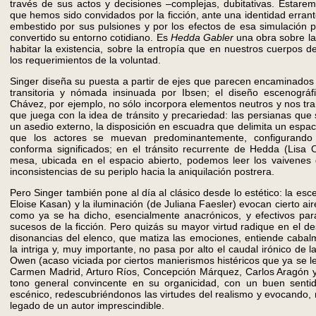
través de sus actos y decisiones –complejas, dubitativas. Estarem
que hemos sido convidados por la ficción, ante una identidad erran
embestido por sus pulsiones y por los efectos de esa simulación
convertido su entorno cotidiano. Es
Hedda Gabler
una obra sobre la
habitar la existencia, sobre la entropía que en nuestros cuerpos d
los requerimientos de la voluntad.
Singer diseña su puesta a partir de ejes que parecen encaminados 
transitoria y nómada insinuada por Ibsen; el diseño escenográ
Chávez, por ejemplo, no sólo incorpora elementos neutros y nos tr
que juega con la idea de tránsito y precariedad: las persianas que
un asedio externo, la disposición en escuadra que delimita un espac
que los actores se muevan predominantemente, configurando
conforma significados; en el tránsito recurrente de Hedda (Lisa O
mesa, ubicada en el espacio abierto, podemos leer los vaivenes 
inconsistencias de su periplo hacia la aniquilación postrera.
Pero Singer también pone al día al clásico desde lo estético: la esce
Eloise Kasan) y la iluminación (de Juliana Faesler) evocan cierto a
como ya se ha dicho, esencialmente anacrónicos, y efectivos pa
sucesos de la ficción. Pero quizás su mayor virtud radique en el d
disonancias del elenco, que matiza las emociones, entiende caba
la intriga y, muy importante, no pasa por alto el caudal irónico de l
Owen (acaso viciada por ciertos manierismos histéricos que ya se l
Carmen Madrid, Arturo Ríos, Concepción Márquez, Carlos Aragón 
tono general convincente en su organicidad, con un buen senti
escénico, redescubriéndonos las virtudes del realismo y evocando, 
legado de un autor imprescindible.