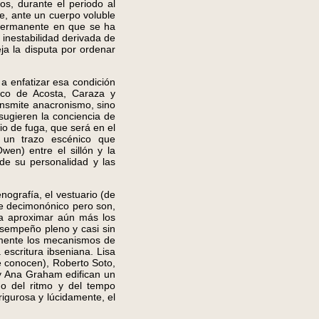
os, durante el periodo al
te, ante un cuerpo voluble
 permanente en que se ha
 inestabilidad derivada de
eja la disputa por ordenar
a enfatizar esa condición
fico de Acosta, Caraza y
ansmite anacronismo, sino
 sugieren la conciencia de
io de fuga, que será en el
 un trazo escénico que
wen) entre el sillón y la
de su personalidad y las
nografía, el vestuario (de
ire decimonónico pero son,
ra aproximar aún más los
esempeño pleno y casi sin
lmente los mecanismos de
a escritura ibseniana. Lisa
e conocen), Roberto Soto,
y Ana Graham edifican un
do del ritmo y del tempo
rigurosa y lúcidamente, el