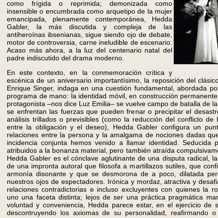
como frígida o reprimida; demonizada como
insensible o encumbrada como arquetipo de la mujer
emancipada, plenamente contemporánea, Hedda
Gabler, la más discutida y compleja de las
antiheroínas ibsenianas, sigue siendo ojo de debate,
motor de controversia, carne ineludible de escenario.
Acaso más ahora, a la luz del centenario natal del
padre indiscutido del drama moderno.
En este contexto, en la conmemoración crítica y
escénica de un aniversario importantísimo, la reposición del clási
Enrique Singer, indaga en una cuestión fundamental, abordada por
programa de mano: la identidad móvil, en construcción permanente, 
protagonista –nos dice Luz Emilia– se vuelve campo de batalla de l
se enfrentan las fuerzas que pueden frenar o precipitar el desastr
análisis trillados o previsibles (como la reducción del conflicto 
entre la obligación y el deseo), Hedda Gabler configura un pun
relaciones entre la persona y la amalgama de nociones dadas que 
incidencia conjunta hemos venido a llamar identidad. Seducida po
atribuidos a la bonanza material, pero también atraída compulsivame
Hedda Gabler es el cónclave aglutinante de una disputa radical, la
de una impronta autoral que filosofa a martillazos sutiles, que conf
armonía disonante y que se desmorona de a poco, dilatada per
nuestros ojos de espectadores. Irónica y mordaz, atractiva y desaf
relaciones contradictorias e incluso excluyentes con quienes la 
uno una faceta distinta; lejos de ser una práctica pragmática m
voluntad y conveniencia, Hedda parece estar, en el ejercicio de 
descontruyendo los axiomas de su personalidad, reafirmando 