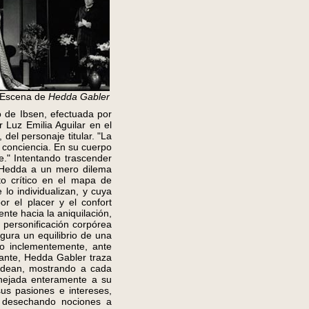
Escena de
Hedda Gabler
co de Ibsen, efectuada por
 Luz Emilia Aguilar en el
del personaje titular. "La
a conciencia. En su cuerpo
e." Intentando trascender
de Hedda a un mero dilema
to crítico en el mapa de
lo individualizan, y cuya
r el placer y el confort
nte hacia la aniquilación,
 personificación corpórea
igura un equilibrio de una
o inclementemente, ante
iante, Hedda Gabler traza
rodean, mostrando a cada
anejada enteramente a su
sus pasiones e intereses,
o desechando nociones a