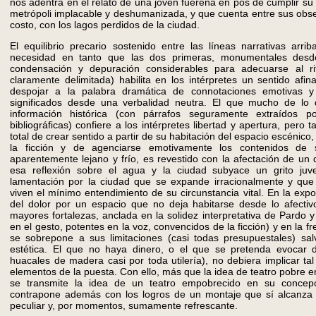
nos adentra en el relato de una joven fuereña en pos de cumplir su 
metrópoli implacable y deshumanizada, y que cuenta entre sus obses
costo, con los lagos perdidos de la ciudad.
El equilibrio precario sostenido entre las líneas narrativas arrib
necesidad en tanto que las dos primeras, monumentales desd
condensación y depuración considerables para adecuarse al r
claramente delimitada) habilita en los intérpretes un sentido afin
despojar a la palabra dramática de connotaciones emotivas y
significados desde una verbalidad neutra. El que mucho de lo 
información histórica (con párrafos seguramente extraídos 
bibliográficas) confiere a los intérpretes libertad y apertura, pero 
total de crear sentido a partir de su habitación del espacio escénico
la ficción y de agenciarse emotivamente los contenidos de s
aparentemente lejano y frío, es revestido con la afectación de un 
esa reflexión sobre el agua y la ciudad subyace un grito juv
lamentación por la ciudad que se expande irracionalmente y que
viven el mínimo entendimiento de su circunstancia vital. En la expo
del dolor por un espacio que no deja habitarse desde lo afectiv
mayores fortalezas, anclada en la solidez interpretativa de Pardo 
en el gesto, potentes en la voz, convencidos de la ficción) y en la 
se sobrepone a sus limitaciones (casi todas presupuestales) sal
estética. El que no haya dinero, o el que se pretenda evocar 
huacales de madera casi por toda utilería), no debiera implicar tal
elementos de la puesta. Con ello, más que la idea de teatro pobre e
se transmite la idea de un teatro empobrecido en su concepc
contrapone además con los logros de un montaje que sí alcanza
peculiar y, por momentos, sumamente refrescante.