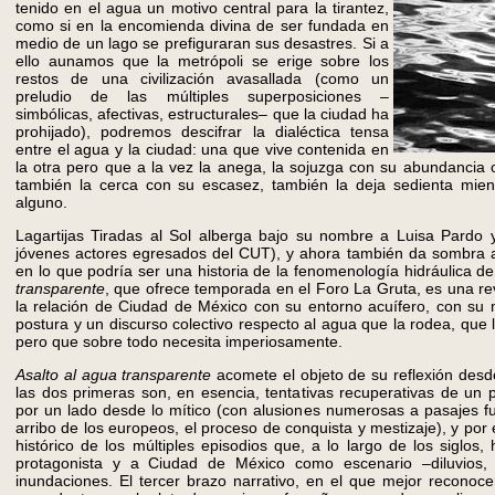
tenido en el agua un motivo central para la tirantez,
como si en la encomienda divina de ser fundada en
medio de un lago se prefiguraran sus desastres. Si a
ello aunamos que la metrópoli se erige sobre los
restos de una civilización avasallada (como un
preludio de las múltiples superposiciones –
simbólicas, afectivas, estructurales– que la ciudad ha
prohijado), podremos descifrar la dialéctica tensa
entre el agua y la ciudad: una que vive contenida en
la otra pero que a la vez la anega, la sojuzga con su abundancia
también la cerca con su escasez, también la deja sedienta mient
alguno.
Lagartijas Tiradas al Sol alberga bajo su nombre a Luisa Pardo
jóvenes actores egresados del CUT), y ahora también da sombra 
en lo que podría ser una historia de la fenomenología hidráulica de
transparente
, que ofrece temporada en el Foro La Gruta, es una revi
la relación de Ciudad de México con su entorno acuífero, con su
postura y un discurso colectivo respecto al agua que la rodea, que 
pero que sobre todo necesita imperiosamente.
Asalto al agua transparente
acomete el objeto de su reflexión desde 
las dos primeras son, en esencia, tentativas recuperativas de un
por un lado desde lo mítico (con alusiones numerosas a pasajes fu
arribo de los europeos, el proceso de conquista y mestizaje), y por
histórico de los múltiples episodios que, a lo largo de los siglos
protagonista y a Ciudad de México como escenario –diluvios, 
inundaciones. El tercer brazo narrativo, en el que mejor reconoc