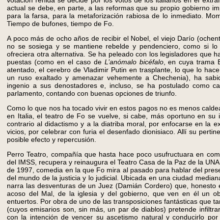
votación reñida se decide por los votos de los italianos en el extra
actual se debe, en parte, a las reformas que su propio gobierno impu
para la farsa, para la metaforización rabiosa de lo inmediato. Mo
Tiempo de bufones, tiempo de Fo.
A poco más de ocho años de recibir el Nobel, el viejo Darío (ochen
no se sosiega y se mantiene rebelde y pendenciero, como si lo q
ofreciera otra alternativa. Se ha peleado con los legisladores que 
puestas (como en el caso de
L’anómalo bicéfalo
, en cuya trama B
atentado, el cerebro de Vladimir Putin en trasplante, lo que lo hac
un ruso exaltado y amenazar vehemente a Chechenia), ha sabid
ingenio a sus denostadores e, incluso, se ha postulado como ca
parlamento, contando con buenas opciones de triunfo.
Como lo que nos ha tocado vivir en estos pagos no es menos calde
en Italia, el teatro de Fo se vuelve, si cabe, más oportuno en su
contrario al didactismo y a la diatriba moral, por enfocarse en la 
vicios, por celebrar con furia el desenfado dionisiaco. Allí su perti
posible efecto y repercusión.
Perro Teatro, compañía que hasta hace poco usufructuara en com
del IMSS, recupera y reinaugura el Teatro Casa de la Paz de la U
de 1997, comedia en la que Fo mira al pasado para hablar del prese
del mundo de la justicia y lo judicial. Ubicada en una ciudad mediana
narra las desventuras de un Juez (Damián Cordero) que, honesto e i
acoso del Mal, de la iglesia y del gobierno, que ven en él un ob
entuertos. Por obra de uno de las transposiciones fantásticas que tan
(cuyos emisarios son, sin más, un par de diablos) pretende infiltr
con la intención de vencer su ascetismo natural y conducirlo por