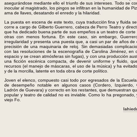
asegurándose mediante ello el triunfo de sus intereses. Todo se c
inocular al magistrado, los pingos se infiltran en la humanidad de Pi
ama de llaves, desatando el enredo y la hilaridad.
La puesta en escena de este texto, cuya traducción fina y fluida s
corre a cargo de Gilberto Guerrero, cabeza de Perro Teatro y directo
que ha dedicado buena parte de sus empeños a un teatro de corte p
otras con menos fortuna. En este caso, sin embargo, Guerre
irregularidad y presenta una puesta que, a casi un par de años de
precisión de una maquinaria de reloj. Sin demasiadas complicacio
con las resoluciones de la escenografía de Carolina Jiménez, en c
espacio y se crean atmósferas sin fugas), y con una producción aust
una ficción escénica compacta, de devenir uniforme y fluido, qu
recursos (el manejo de máscaras, el uso de la música) y ha evitado
y de la morcilla, latente en toda obra de corte político.
Joven el elenco, compuesto casi todo por egresados de la Escuela 
de desempeño notable en algunos casos (Cordero, Izquierdo, 
Ladrón de Guevara) y correcto en los restantes, que demuestran que
popular y teatro de calidad no es inviable. Como lo ha pregonado,
viejo Fo.
lahie