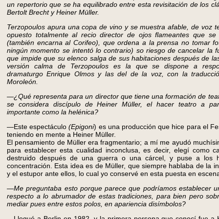
un repertorio que se ha equilibrado entre esta revisitación de los c
Bertolt Brecht y Heiner Müller.
Terzopoulos apura una copa de vino y se muestra afable, de voz t
opuesto totalmente al recio director de ojos flameantes que s
(también encarna al Corifeo), que ordena a la prensa no tomar fo
ningún momento se intentó lo contrario) so riesgo de cancelar la f
que impide que su elenco salga de sus habitaciones después de la
versión calma de Terzopoulos es la que se dispone a respo
dramaturgo Enrique Olmos y las del de la voz, con la traducci
Moroleón.
—¿Qué representa para un director que tiene una formación de tea
se considera discípulo de Heiner Müller, el hacer teatro a par
importante como la helénica?
—
Este espectáculo
(Epigoni
) es una producción que hice para el Fes
teniendo en mente a Heiner Müller.
El pensamiento de Müller era fragmentario; a mí me ayudó muchísi
para establecer esta cualidad inconclusa, es decir, elegí como 
destruido después de una guerra o una cárcel, y puse a los
concentración. Esta idea es de Müller, que siempre hablaba de la i
y el estupor ante ellos, lo cual yo conservé en esta puesta en escen
—Me preguntaba esto porque parece que podríamos establecer un
respecto a lo abrumador de estas tradiciones, para bien pero so
mediar pues entre estos polos, en apariencia disímbolos?
—Llegué a Berlin en 1982, y la primera persona que conocí fue a 