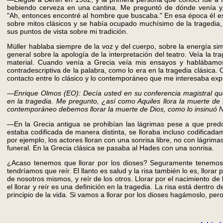
bebiendo cerveza en una cantina. Me preguntó de dónde venía y, 
"Ah, entonces encontré al hombre que buscaba." En esa época él e
sobre mitos clásicos y se había ocupado muchísimo de la tragedia
sus puntos de vista sobre mi tradición.
Müller hablaba siempre de la voz y del cuerpo, sobre la energía si
general sobre la apología de la interpretación del teatro. Veía la t
material. Cuando venía a Grecia veía mis ensayos y hablábamos
contradescriptiva de la palabra, como lo era en la tragedia clásica
contacto entre lo clásico y lo contemporáneo que me interesaba expl
—Enrique Olmos (EO): Decía usted en su conferencia magistral que
en la tragedia. Me pregunto, ¿así como Aquiles llora la muerte de 
contemporáneo debemos llorar la muerte de Dios, como lo insinuó 
—En la Grecia antigua se prohibían las lágrimas pese a que predo
estaba codificada de manera distinta, se lloraba incluso codificad
por ejemplo, los actores lloran con una sonrisa libre, no con lágrima
funeral. En la Grecia clásica se pasaba al Hades con una sonrisa.
¿Acaso tenemos que llorar por los dioses? Seguramente tenemos 
tendríamos que reír. El llanto es salud y la risa también lo es, llorar
de nosotros mismos, y reír de los otros. Llorar por el nacimiento de 
el llorar y reír es una definición en la tragedia. La risa está dentro de
principio de la vida. Si vamos a llorar por los dioses hagámoslo, pe