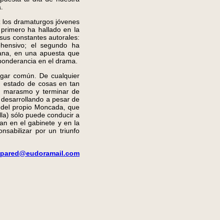
.
z los dramaturgos jóvenes
 primero ha hallado en la
sus constantes autorales:
rehensivo; el segundo ha
ana, en una apuesta que
eponderancia en el drama.
ugar común. De cualquier
un estado de cosas en tan
l marasmo y terminar de
é desarrollando a pesar de
a del propio Moncada, que
la) sólo puede conducir a
an en el gabinete y en la
onsabilizar por un triunfo
lapared@eudoramail.com