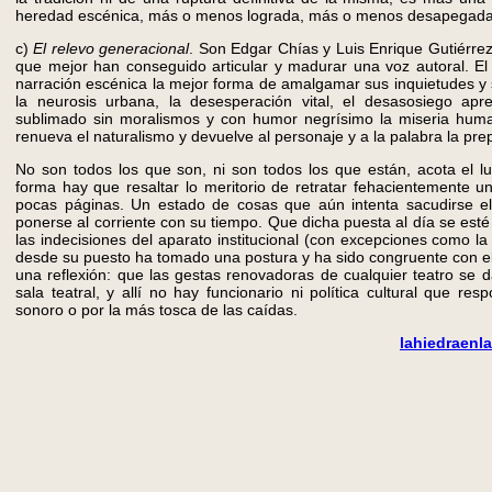
heredad escénica, más o menos lograda, más o menos desapegada
c)
El relevo generacional
. Son Edgar Chías y Luis Enrique Gutiérre
que mejor han conseguido articular y madurar una voz autoral. El
narración escénica la mejor forma de amalgamar sus inquietudes y 
la neurosis urbana, la desesperación vital, el desasosiego ap
sublimado sin moralismos y con humor negrísimo la miseria hum
renueva el naturalismo y devuelve al personaje y a la palabra la pr
No son todos los que son, ni son todos los que están, acota el l
forma hay que resaltar lo meritorio de retratar fehacientemente 
pocas páginas. Un estado de cosas que aún intenta sacudirse e
ponerse al corriente con su tiempo. Que dicha puesta al día se est
las indecisiones del aparato institucional (con excepciones como l
desde su puesto ha tomado una postura y ha sido congruente con el
una reflexión: que las gestas renovadoras de cualquier teatro se d
sala teatral, y allí no hay funcionario ni política cultural que resp
sonoro o por la más tosca de las caídas.
lahiedraen