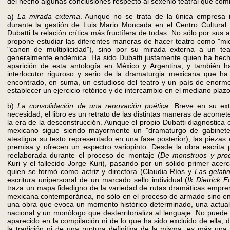
del hecho algunas conclusiones respecto al sexenio teatral que com
a)
La mirada externa
. Aunque no se trata de la única empresa 
durante la gestión de Luis Mario Moncada en el Centro Cultural 
Dubatti la relación crítica más fructífera de todas. No sólo por sus 
propone estudiar las diferentes maneras de hacer teatro como "mi
"canon de multiplicidad"), sino por su mirada externa a un te
generalmente endémica. Ha sido Dubatti justamente quien ha hecho
aparición de esta antología en México y Argentina, y también 
interlocutor riguroso y serio de la dramaturgia mexicana que h
encontrado, en suma, un estudioso del teatro y un país de enorme
establecer un ejercicio retórico y de intercambio en el mediano plazo
b)
La consolidación de una renovación poética
. Breve en su ex
necesidad, el libro es un retrato de las distintas maneras de acomete
la era de la desconstrucción. Aunque el propio Dubatti diagnostica
mexicano sigue siendo mayormente un "dramaturgo de gabinete"
atestigua su texto representado en una fase posterior), las piezas
premisa y ofrecen un espectro variopinto. Desde la obra escrita
reelaborada durante el proceso de montaje (
De monstruos y prod
Kuri y el fallecido Jorge Kuri), pasando por un sólido primer ace
quien se formó como actriz y directora (Claudia Ríos y
Las gelati
escritura unipersonal de un marcado sello individual (
Ik Dietrick F
traza un mapa fidedigno de la variedad de rutas dramáticas empre
mexicana contemporánea, no sólo en el proceso de armado sino en lo
una obra que evoca un momento histórico determinado, una actual
nacional y un monólogo que desterritorializa al lenguaje. No puede h
aparecido en la compilación ni de lo que ha sido excluido de ella,
la tradición ni de una ruptura definitiva de la misma; es más una