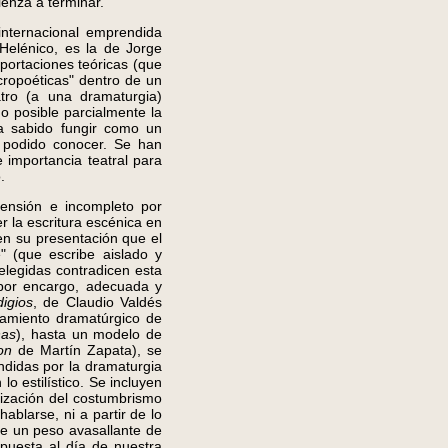
ienza a terminar.
internacional emprendida
Helénico, es la de Jorge
aportaciones teóricas (que
cropoéticas" dentro de un
atro (a una dramaturgia)
 posible parcialmente la
ha sabido fungir como un
a podido conocer. Se han
 importancia teatral para
.
tensión e incompleto por
r la escritura escénica en
 en su presentación que el
 (que escribe aislado y
 elegidas contradicen esta
 por encargo, adecuada y
igios
, de Claudio Valdés
rcamiento dramatúrgico de
nas
), hasta un modelo de
on
de Martín Zapata), se
ndidas por la dramaturgia
 estilístico. Se incluyen
ización del costumbrismo
ablarse, ni a partir de lo
 de un peso avasallante de
 puesta al día de nuestra