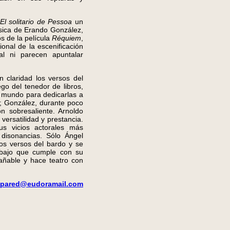
El solitario de Pessoa
un
música de Erando González,
s de la película
Réquiem
,
onal de la escenificación
al ni parecen apuntalar
 claridad los versos del
go del tenedor de libros,
el mundo para dedicarlas a
co; González, durante poco
 sobresaliente. Arnoldo
ersatilidad y prestancia.
us vicios actorales más
 disonancias. Sólo Ángel
los versos del bardo y se
rabajo que cumple con su
añable y hace teatro con
lapared@eudoramail.com