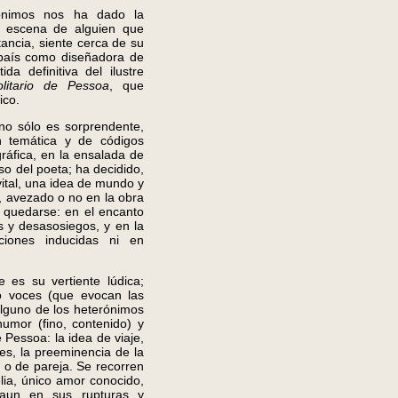
rónimos nos ha dado la
de escena de alguien que
tancia, siente cerca de su
 país como diseñadora de
a definitiva del ilustre
olitario de Pessoa
, que
ico.
no sólo es sorprendente,
n temática y de códigos
gráfica, en la ensalada de
so del poeta; ha decidido,
vital, una idea de mundo y
, avezado o no en la obra
quedarse: en el encanto
s y desasosiegos, y en la
iones inducidas ni en
e es su vertiente lúdica;
ro voces (que evocan las
alguno de los heterónimos
umor (fino, contenido) y
 Pessoa: la idea de viaje,
es, la preeminencia de la
r o de pareja. Se recorren
elia, único amor conocido,
 aun en sus rupturas y