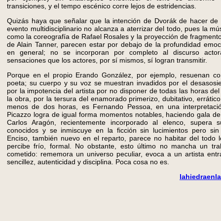
transiciones, y el tempo escénico corre lejos de estridencias.
Quizás haya que señalar que la intención de Dvorák de hacer de
evento multidisciplinario no alcanza a aterrizar del todo, pues la 
como la coreografía de Rafael Rosales y la proyección de fragmento
de Alain Tanner, parecen estar por debajo de la profundidad emoci
en general; no se incorporan por completo al discurso actor
sensaciones que los actores, por sí mismos, sí logran transmitir.
Porque en el propio Erando González, por ejemplo, resuenan con
poeta; su cuerpo y su voz se muestran invadidos por el desasosie
por la impotencia del artista por no disponer de todas las horas d
la obra, por la tersura del enamorado primerizo, dubitativo, erráti
menos de dos horas, es Fernando Pessoa, en una interpretación
Picazzo logra de igual forma momentos notables, haciendo gala de v
Carlos Aragón, recientemente incorporado al elenco, supera s
conocidos y se inmiscuye en la ficción sin lucimientos pero sin
Enciso, también nuevo en el reparto, parece no habitar del todo 
percibe frío, formal. No obstante, esto último no mancha un t
cometido: rememora un universo peculiar, evoca a un artista entr
sencillez, autenticidad y disciplina. Poca cosa no es.
lahiedraen