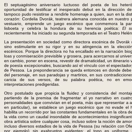
El septuagésimo aniversario luctuoso del poeta de los hete
oportunidad de testificar el inesperado debut en la dirección 
tampoco pudo resistirse a rendirle homenaje a quien, aun en la dis
corazón: Cordelia Dvorák, teatrera alemana conocida en nuestro
vestuario, emprende un juego escénico que conmemora la partid
lisboeta y celebra la hondura de su herencia poética:
El s
recientemente ha iniciado su segunda temporada en el Teatro Helén
La presentación en sociedad como directora escénica de Dvorák 
sino estimulante en su rigor y en su atingencia en la elecció
escénicos. Porque la directora no ha encallado en la narración bio
loas y conmiseración previsible y grosera, para acercarnos al univer
en cambio, poner en escena, revestir de dramaticidad, un itinerario 
de poesía excepcionales, buscando así el vínculo con el espectador
de Pessoa. La preponderancia se queda entonces en donde debe 
del personaje, en sus paradojas y martirios, en sus contradiccione
caricia de sus versos, de su palabra poética, no en emoc
interpretaciones predigeridas.
Otro postulado que propicia la fluidez y consistencia del montaj
partiendo de la premisa de fragmentar el yo narrativo en cuat
personalidades que convivían en el poeta, más que representar a 
en particular), se establece un juego escénico que no evade el h
habilita un recorrido por las constantes fundamentales en la obra de
la vida como un caudal insondable de acontecimientos insignificant
obra artística sobre cualquier cosa, incluso sobre la noción de amo
incluso diversos estadios de la vida de Pessoa (su relación con Of
por ejemplo) sin exabruptos evidentes: el tono es uniforme