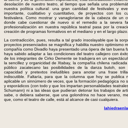
desolación de nuestro teatro, al tiempo que señala una problemáti
nuestra política cultural: una gran cantidad de festivales y eve
importante, cualitativo y cuantitativo, de proyectos con los 
festivalera. Como mostrar y vanagloriarse de la cabeza de un cue
donde cabe cuestionar de nuevo si el remedio a la severa fal
profesionalización en nuestra república teatral pasa por la creaci
creación de programas formativos en el mediano y en el largo plazo
La contradicción, pues, resulta a tal grado insoslayable que la sorp
proyectos presenciados se magnifica y habilita nuestro optimismo m
compañía como Divadlo haya presentado una ópera de tan buena 
haya sabido adaptar a las condiciones del teatro callejero con éxit
de los integrantes de Cirko Demente se tradujera en un espectáculo
la sencillez y organicidad de Xtabay, la compañía chilena radicada e
público zacatecano las posibilidades de la danza butoh, son
capacidad y pretextos ineludibles para anotar una frase trill
indiscutible. Faltaría, para que la columna que hoy se publica
aplicable un sinnúmero de veces, que la formación pedagógica no se
y esporádicos (con todo y que los impartan personalidades teatrale
Schumann) ni a las ideas que pudieran detonar los trabajos de arti
sabe, o debiera saberse, que una golondrina no hace verano, m
que, como el teatro de calle, está al alcance de casi cualquiera.
lahiedraen