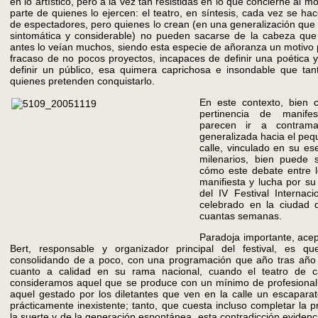
en lo artístico, pero a la vez tan resistidas en lo que concierne al m
parte de quienes lo ejercen: el teatro, en síntesis, cada vez se 
de espectadores, pero quienes lo crean (en una generalización que 
sintomática y considerable) no pueden sacarse de la cabeza qu
antes lo veían muchos, siendo esta especie de añoranza un motivo p
fracaso de no pocos proyectos, incapaces de definir una poética 
definir un público, esa quimera caprichosa e insondable que ta
quienes pretenden conquistarlo.
En este contexto, bien 
pertinencia de manifes
parecen ir a contram
generalizada hacia el peq
calle, vinculado en su ese
milenarios, bien puede 
cómo este debate entre l
manifiesta y lucha por su
del IV Festival Internac
celebrado en la ciudad
cuantas semanas.
Paradoja importante, ace
Bert, responsable y organizador principal del festival, es 
consolidando de a poco, con una programación que año tras año
cuanto a calidad en su rama nacional, cuando el teatro de ca
consideramos aquel que se produce con un mínimo de profesiona
aquel gestado por los diletantes que ven en la calle un escaparat
prácticamente inexistente; tanto, que cuesta incluso completar la 
la suerte y de la generación espontánea, esta contradicción evidenc