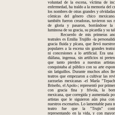
voluntad de la escena, víctima de inc
enfermedad, ha traído a la memoria del cr
los nombres de otras grandes y olvidadas 
cómicas del género chico mexicano
también fueron creadoras, tuvieron sus 
de gloria y pasaron, borrándose la 
luminosa de su gracia, su picardía y su tal
Recuerdo de mis primeras and
teatrales es Emilia Trujillo -la personali
gracia fluida y pícara, que llevó nuestro
populares a la escena sin grandes teatra
ni concesiones a lo artificial. Era una a
diáfana, ingenua, sin artificios ni prete
que tanto pierden a nuestras artista
conquistaba al público con su arte espon
sin latiguillos. Durante muchos años lle
teatros que empezaron a cultivar las revi
zarzuelas mexicanas -el María "Tepach
Briseño, el Apolo-; representó por primer
con gracia fina y frívola, la borr
mexicana, que corregida y aumentada por
artistas que le siguieron aún pisa con
nuestros escenarios. Lo lamentable para n
teatro fue que la "Trujis" conti
representando en la vida, y con mayor