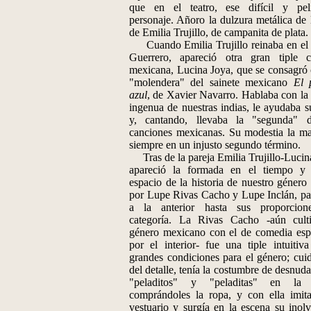
que en el teatro, ese difícil y pel
personaje. Añoro la dulzura metálica de 
de Emilia Trujillo, de campanita de plata.
Cuando Emilia Trujillo reinaba en el
Guerrero, apareció otra gran tiple 
mexicana, Lucina Joya, que se consagró 
"molendera" del sainete mexicano
El 
azul
, de Xavier Navarro. Hablaba con la 
ingenua de nuestras indias, le ayudaba su
y, cantando, llevaba la "segunda" 
canciones mexicanas. Su modestia la m
siempre en un injusto segundo término.
Tras de la pareja Emilia Trujillo-Lucin
apareció la formada en el tiempo y
espacio de la historia de nuestro género 
por Lupe Rivas Cacho y Lupe Inclán, pa
a la anterior hasta sus proporcion
categoría. La Rivas Cacho -aún cult
género mexicano con el de comedia esp
por el interior- fue una tiple intuitiv
grandes condiciones para el género; cui
del detalle, tenía la costumbre de desnuda
"peladitos" y "peladitas" en la c
comprándoles la ropa, y con ella imit
vestuario y surgía en la escena su inolv