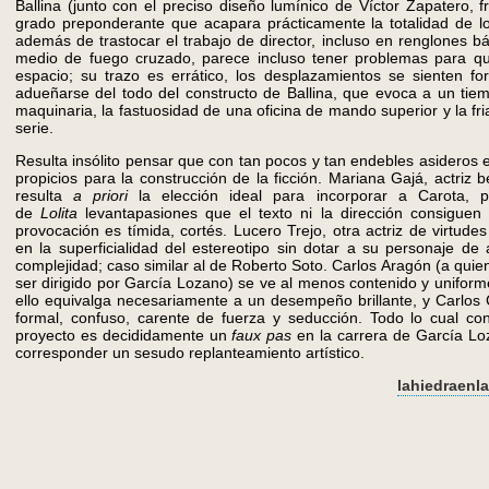
Ballina (junto con el preciso diseño lumínico de Víctor Zapatero, f
grado preponderante que acapara prácticamente la totalidad de lo
además de trastocar el trabajo de director, incluso en renglones b
medio de fuego cruzado, parece incluso tener problemas para qu
espacio; su trazo es errático, los desplazamientos se sienten fo
adueñarse del todo del constructo de Ballina, que evoca a un tie
maquinaria, la fastuosidad de una oficina de mando superior y la fr
serie.
Resulta insólito pensar que con tan pocos y tan endebles asideros 
propicios para la construcción de la ficción. Mariana Gajá, actriz be
resulta
a priori
la elección ideal para incorporar a Carota, p
de
Lolita
levantapasiones que el texto ni la dirección consiguen 
provocación es tímida, cortés. Lucero Trejo, otra actriz de virtud
en la superficialidad del estereotipo sin dotar a su personaje de 
complejidad; caso similar al de Roberto Soto. Carlos Aragón (a qui
ser dirigido por García Lozano) se ve al menos contenido y uniform
ello equivalga necesariamente a un desempeño brillante, y Carlos
formal, confuso, carente de fuerza y seducción. Todo lo cual co
proyecto es decididamente un
faux pas
en la carrera de García Lo
corresponder un sesudo replanteamiento artístico.
lahiedraen