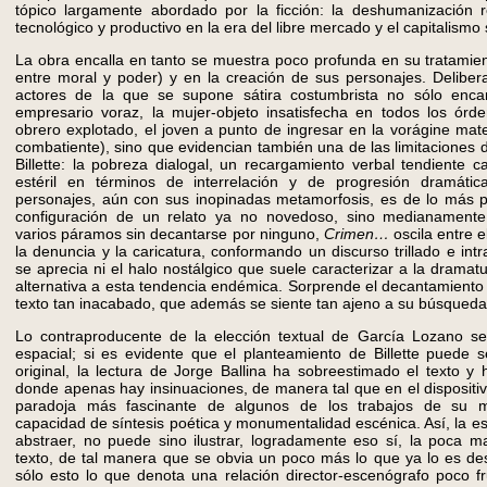
tópico largamente abordado por la ficción: la deshumanización r
tecnológico y productivo en la era del libre mercado y el capitalismo 
La obra encalla en tanto se muestra poco profunda en su tratamien
entre moral y poder) y en la creación de sus personajes. Deliber
actores de la que se supone sátira costumbrista no sólo enca
empresario voraz, la mujer-objeto insatisfecha en todos los órde
obrero explotado, el joven a punto de ingresar en la vorágine mate
combatiente), sino que evidencian también una de las limitaciones 
Billette: la pobreza dialogal, un recargamiento verbal tendiente c
estéril en términos de interrelación y de progresión dramátic
personajes, aún con sus inopinadas metamorfosis, es de lo más pr
configuración de un relato ya no novedoso, sino medianamente
varios páramos sin decantarse por ninguno,
Crimen…
oscila entre e
la denuncia y la caricatura, conformando un discurso trillado e in
se aprecia ni el halo nostálgico que suele caracterizar a la drama
alternativa a esta tendencia endémica. Sorprende el decantamient
texto tan inacabado, que además se siente tan ajeno a su búsqueda a
Lo contraproducente de la elección textual de García Lozano se
espacial; si es evidente que el planteamiento de Billette puede 
original, la lectura de Jorge Ballina ha sobreestimado el texto y
donde apenas hay insinuaciones, de manera tal que en el dispositiv
paradoja más fascinante de algunos de los trabajos de su m
capacidad de síntesis poética y monumentalidad escénica. Así, la e
abstraer, no puede sino ilustrar, logradamente eso sí, la poca m
texto, de tal manera que se obvia un poco más lo que ya lo es de
sólo esto lo que denota una relación director-escenógrafo poco fru