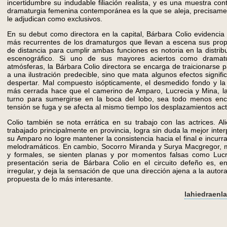
incertidumbre su indudable filiación realista, y es una muestra co
dramaturgia femenina contemporánea es la que se aleja, precisamen
le adjudican como exclusivos.
En su debut como directora en la capital, Bárbara Colio evidencia
más recurrentes de los dramaturgos que llevan a escena sus propio
de distancia para cumplir ambas funciones es notoria en la distrib
escenográfico. Si uno de sus mayores aciertos como dramat
atmósferas, la Bárbara Colio directora se encarga de traicionarse 
a una ilustración predecible, sino que mata algunos efectos signifi
despertar. Mal compuesto isópticamente, el desmedido fondo y la 
más cerrada hace que el camerino de Amparo, Lucrecia y Mina, l
turno para sumergirse en la boca del lobo, sea todo menos encl
tensión se fuga y se afecta al mismo tiempo los desplazamientos act
Colio también se nota errática en su trabajo con las actrices. Al
trabajado principalmente en provincia, logra sin duda la mejor inte
su Amparo no logre mantener la consistencia hacia el final e incur
melodramáticos. En cambio, Socorro Miranda y Surya Macgregor, 
y formales, se sienten planas y por momentos falsas como Lucr
presentación seria de Bárbara Colio en el circuito defeño es, en
irregular, y deja la sensación de que una dirección ajena a la auto
propuesta de lo más interesante.
lahiedraen