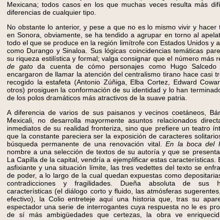
Mexicana; todos casos en los que muchas veces resulta más difíci
diferencias de cualquier tipo.
No obstante lo anterior, y pese a que no es lo mismo vivir y hacer
en Sonora, obviamente, se ha tendido a agrupar en torno al apelat
todo el que se produce en la región limítrofe con Estados Unidos y
como Durango y Sinaloa. Sus lógicas coincidencias temáticas pare
su riqueza estilística y formal; valga consignar que el número más r
de gato
da cuenta de cómo personajes como Hugo Salcedo 
encargaron de llamar la atención del centralismo tirano hace casi t
recogido la estafeta (Antonio Zúñiga, Elba Cortez, Edward Cowar
otros) prosiguen la conformación de su identidad y lo han termina
de los polos dramáticos más atractivos de la suave patria.
A diferencia de varios de sus paisanos y vecinos coetáneos, Bár
Mexicali, no desarrolla mayormente asuntos relacionados direc
inmediatos de su realidad fronteriza, sino que prefiere un teatro í
que la constante pareciera ser la exposición de caracteres solitari
búsqueda permanente de una renovación vital.
En la boca del 
nombre a una selección de textos de su autoría y que se presenta
La Capilla de la capital, vendría a ejemplificar estas característica
asfixiante y una situación límite, las tres vedettes del texto se en
de poder, a lo largo de la cual quedan expuestas como depositari
contradicciones y fragilidades. Dueña absoluta de sus he
características (el diálogo corto y fluido, las atmósferas sugerent
efectivo), la Colio entreteje aquí una historia que, tras su apare
espectador una serie de interrogantes cuya respuesta no le es pr
de sí más ambigüedades que certezas, la obra ve enriquecid