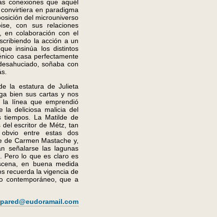
as conexiones que aquél
 convirtiera en paradigma
osición del microuniverso
oise, con sus relaciones
, en colaboración con el
nscribiendo la acción a un
ue insinúa los distintos
énico casa perfectamente
 desahuciado, soñaba con
ás.
e la estatura de Julieta
ga bien sus cartas y nos
n la línea que emprendió
a deliciosa malicia del
s tiempos. La Matilde de
 del escritor de Métz, tan
o obvio entre estas dos
able de Carmen Mastache y,
an señalarse las lagunas
. Pero lo que es claro es
scena, en buena medida
os recuerda la vigencia de
tro contemporáneo, que a
lapared@eudoramail.com