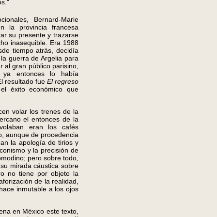
os."
ionales, Bernard-Marie
n la provincia francesa
rar su presente y trazarse
cho inasequible. Era 1988
sde tiempo atrás, decidía
la guerra de Argelia para
 al gran público parisino,
ue ya entonces lo había
l resultado fue
El regreso
 el éxito económico que
en volar los trenes de la
ercano el entonces de la
volaban eran los cafés
o, aunque de procedencia
n la apología de tirios y
aconismo y la precisión de
comodino; pero sobre todo,
l su mirada cáustica sobre
o no tiene por objeto la
forización de la realidad,
hace inmutable a los ojos
na en México este texto,