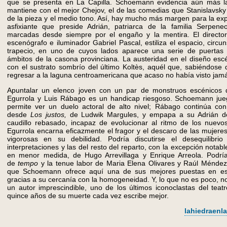
que se presenta en La Capilla. Schoemann evidencia aún más l
mantiene con el mejor Chejov, el de las comedias que Stanislavsky
de la pieza y el medio tono. Así, hay mucho más margen para la exp
asfixiante que preside Adrián, patriarca de la familia Serpene
marcadas desde siempre por el engaño y la mentira. El director
escenógrafo e iluminador Gabriel Pascal, estiliza el espacio, circu
trapecio, en uno de cuyos lados aparece una serie de puertas q
ámbitos de la casona provinciana. La austeridad en el diseño esc
con el sustrato sombrío del último Koltès, aquél que, sabiéndose
regresar a la laguna centroamericana que acaso no había visto jam
Apuntalar un elenco joven con un par de monstruos escénicos d
Egurrola y Luis Rábago es un handicap riesgoso. Schoemann jue
permite ver un duelo actoral de alto nivel; Rábago continúa co
desde
Los justos,
de Ludwik Margules, y empapa a su Adrián de l
caudillo rebasado, incapaz de evolucionar al ritmo de los nuevo
Egurrola encarna eficazmente el fragor y el descaro de las mujeres
vigorosas en su debilidad. Podría discutirse el desequilibri
interpretaciones y las del resto del reparto, con la excepción not
en menor medida, de Hugo Arrevillaga y Enrique Arreola. Podrí
de
tempo
y la tenue labor de Maria Elena Olivares y Raúl Méndez
que Schoemann ofrece aquí una de sus mejores puestas en e
gracias a su cercanía con la homogeneidad. Y, lo que no es poco, n
un autor imprescindible, uno de los últimos iconoclastas del tea
quince años de su muerte cada vez escribe mejor.
lahiedraen