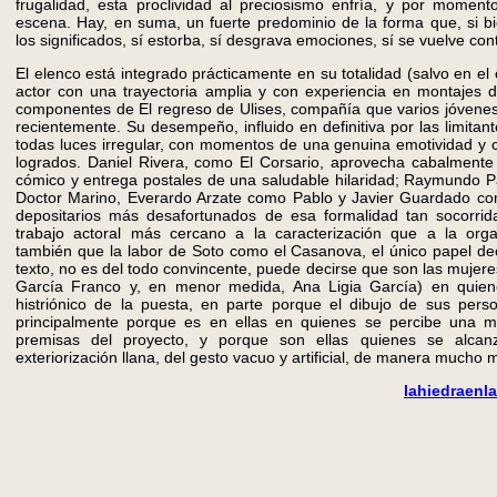
frugalidad, esta proclividad al preciosismo enfría, y por moment
escena. Hay, en suma, un fuerte predominio de la forma que, si b
los significados, sí estorba, sí desgrava emociones, sí se vuelve co
El elenco está integrado prácticamente en su totalidad (salvo en e
actor con una trayectoria amplia y con experiencia en montajes d
componentes de El regreso de Ulises, compañía que varios jóvene
recientemente. Su desempeño, influido en definitiva por las limitan
todas luces irregular, con momentos de una genuina emotividad y 
logrados. Daniel Rivera, como El Corsario, aprovecha cabalmente
cómico y entrega postales de una saludable hilaridad; Raymundo P
Doctor Marino, Everardo Arzate como Pablo y Javier Guardado com
depositarios más desafortunados de esa formalidad tan socorrida
trabajo actoral más cercano a la caracterización que a la org
también que la labor de Soto como el Casanova, el único papel de
texto, no es del todo convincente, puede decirse que son las mujer
García Franco y, en menor medida, Ana Ligia García) en quie
histriónico de la puesta, en parte porque el dibujo de sus pers
principalmente porque es en ellas en quienes se percibe una m
premisas del proyecto, y porque son ellas quienes se alca
exteriorización llana, del gesto vacuo y artificial, de manera mucho 
lahiedraen