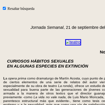
Resaltar búsqueda
Jornada Semanal
, 21 de septiembre de
No
CURIOSOS HÁBITOS SEXUALES
EN ALGUNAS ESPECIES EN EXTINCIÓN
L
a
opera prima
como dramaturgo de Martín Acosta, cuyo punto de pa
de ciertos elementos de una serie de relatos del autor vien
especialmente de su obra de teatro
La ronda
), ofrece un estudio de
sexualidad para buena parte de las generaciones de jóvenes c
armada a la manera de otros textos que el director guanaju
previamente -como
La vida no vale nada
, de Luis Mario Moncada,
parentesco estructural más que evidente-, tiene como tesis ce
erotismo y a la sexualidad, más que como una vía de satisfacci