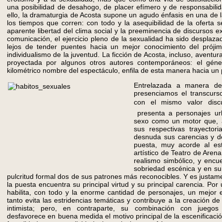
una posibilidad de desahogo, de placer efímero y de responsabilid
ello, la dramaturgia de Acosta supone un agudo énfasis en una de
los tiempos que corren: con todo y la asequibilidad de la oferta s
aparente libertad del clima social y la preeminencia de discursos e
comunicación, el ejercicio pleno de la sexualidad ha sido desplaz
lejos de tender puentes hacia un mejor conocimiento del prójim
individualismo de la juventud. La ficción de Acosta, incluso, aventur
proyectada por algunos otros autores contemporáneos: el géne
kilométrico nombre del espectáculo, enfila de esta manera hacia un 
Entrelazada a manera de
presenciamos el transcurs
con el mismo valor discu
presenta a personajes ur
sexo como un motor que, 
sus respectivas trayector
desnuda sus carencias y de
puesta, muy acorde al esti
artístico de Teatro de Aren
realismo simbólico, y encue
sobriedad escénica y en su
pulcritud formal dos de sus patrones más reconocibles. Y es justam
la puesta encuentra su principal virtud y su principal carencia. Por 
habilita, con todo y la enorme cantidad de personajes, un mejor 
tanto evita las estridencias temáticas y contribuye a la creación 
intimista; pero, en contraparte, su combinación con juegos
desfavorece en buena medida el motivo principal de la escenificaci