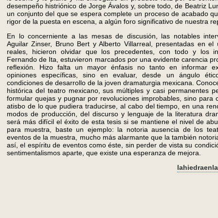
desempeño histriónico de Jorge Ávalos y, sobre todo, de Beatriz Lu
un conjunto del que se espera complete un proceso de acabado que 
rigor de la puesta en escena, a algún foro significativo de nuestra rep
En lo concerniente a las mesas de discusión, las notables inte
Aguilar Zinser, Bruno Bert y Alberto Villarreal, presentadas en el
reales, hicieron olvidar que los precedentes, con todo y los i
Fernando de Ita, estuvieron marcados por una evidente carencia pro
reflexión. Hizo falta un mayor énfasis no tanto en informar e
opiniones específicas, sino en evaluar, desde un ángulo ético
condiciones de desarrollo de la joven dramaturgia mexicana. Conoce
histórica del teatro mexicano, sus múltiples y casi permanentes pe
formular quejas y pugnar por revoluciones improbables, sino para
atisbo de lo que pudiera traducirse, al cabo del tiempo, en una re
modos de producción, del discurso y lenguaje de la literatura dr
será más difícil el éxito de esta tesis si se mantiene el nivel de a
para muestra, baste un ejemplo: la notoria ausencia de los tea
eventos de la muestra, mucho más alarmante que la también notori
así, el espíritu de eventos como éste, sin perder de vista su condici
sentimentalismos aparte, que existe una esperanza de mejora.
lahiedraen