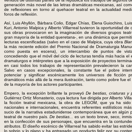
venidos de distintas partes de la república los trabajos de algunos d
generación más novel de las letras dramáticas mexicanas, así com
de reflexiones en torno al quehacer teatral en la actualidad me
foros de reflexión.
Así, Luis Ahyllón, Bárbara Colio, Edgar Chías, Elena Guiochins, Lui
Kuri, Antonio Malpica y Alberto Villarreal tuvieron la oportunidad de
sus obras provocaron en la imaginación de diversos grupos teatr
gran mayoría de la entidad queretana-, en una dinámica que permití
lecturas escenificadas (salvo en el caso de Malpica, cuya obra
Bla
la más reciente edición del Premio Nacional de Dramaturgia Manue
como puesta en escena), un intercambio de puntos de vist
concediendo que el móvil del ciclo de lecturas tendía más hacia el
dramaturgos e intérpretes que a la exposición de proyectos termina
en casi todos los trabajos de representación prevalecieron la ca
Salvo en casos excepcionales, la constante fue el pobre inten
potenciar y significar escénicamente los universos de ficción p
dramáticos más allá de la mera ilustración, tanto como pobre fue el 
de la mayoría de los actores participantes.
Empero, la excepción brillante la proveyó
De bestias, criaturas y p
Gutiérrez Ortiz Monasterio, cuya lectura fue dirigida por Alberto Villa
la ficción teatral mexicana, la obra de LEGOM, que ya ha sido
nacionales e internacionales, encuentra referentes estilísticos má
sucio de la narrativa estadunidense contemporánea que en algún p
teatral de nuestro país.
De bestias...
es un texto breve, seco, inmis
en la confección de sus personajes, que encuentra en la contund
atributos. El diseño escénico de Villarreal ha sabido evitar las estrid
lo sobrio y lo plano y ha entregado un producto feliz por su conte