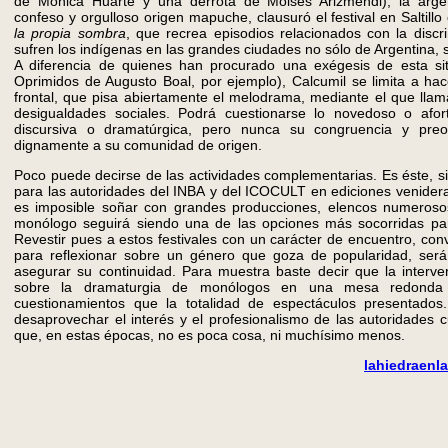
de Mónica Huarte y una derrota de Moisés Arizmendi), la argen
confeso y orgulloso origen mapuche, clausuró el festival en Saltill
la propia sombra
, que recrea episodios relacionados con la disc
sufren los indígenas en las grandes ciudades no sólo de Argentina, s
A diferencia de quienes han procurado una exégesis de esta sit
Oprimidos de Augusto Boal, por ejemplo), Calcumil se limita a ha
frontal, que pisa abiertamente el melodrama, mediante el que llam
desigualdades sociales. Podrá cuestionarse lo novedoso o afor
discursiva o dramatúrgica, pero nunca su congruencia y preoc
dignamente a su comunidad de origen.
Poco puede decirse de las actividades complementarias. Es éste, si
para las autoridades del INBA y del ICOCULT en ediciones venider
es imposible soñar con grandes producciones, elencos numerosos
monólogo seguirá siendo una de las opciones más socorridas para
Revestir pues a estos festivales con un carácter de encuentro, con
para reflexionar sobre un género que goza de popularidad, ser
asegurar su continuidad. Para muestra baste decir que la inter
sobre la dramaturgia de monólogos en una mesa redond
cuestionamientos que la totalidad de espectáculos presentado
desaprovechar el interés y el profesionalismo de las autoridades c
que, en estas épocas, no es poca cosa, ni muchísimo menos.
lahiedraen