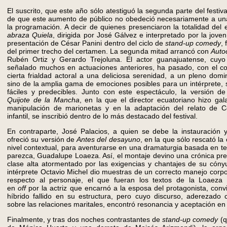
El suscrito, que este año sólo atestiguó la segunda parte del festiva
de que este aumento de público no obedeció necesariamente a una
la programación. A decir de quienes presenciaron la totalidad del
abraza Quiela
, dirigida por José Gálvez e interpretado por la joven
presentación de César Panini dentro del ciclo de
stand-up comedy
,
del primer trecho del certamen. La segunda mitad arrancó con
Auto
Rubén Ortiz y Gerardo Trejoluna. El actor guanajuatense, cuy
señalado muchos en actuaciones anteriores, ha pasado, con el cor
cierta frialdad actoral a una deliciosa serenidad, a un pleno domi
sino de la amplia gama de emociones posibles para un intérprete, 
fáciles y predecibles. Junto con este espectáculo, la versión d
Quijote de la Mancha
, en la que el director ecuatoriano hizo ga
manipulación de marionetas y en la adaptación del relato de C
infantil, se inscribió dentro de lo más destacado del festival.
En contraparte, José Palacios, a quien se debe la instauración y 
ofreció su versión de
Antes del desayuno
, en la que sólo rescató la
nivel contextual, para aventurarse en una dramaturgia basada en te
parezca, Guadalupe Loaeza. Así, el montaje devino una crónica pr
clase alta atormentado por las exigencias y chantajes de su cóny
intérprete Octavio Michel dio muestras de un correcto manejo corpor
respecto al personaje, el que fueran los textos de la Loaeza 
en
off
por la actriz que encarnó a la esposa del protagonista, convi
híbrido fallido en su estructura, pero cuyo discurso, aderezado
sobre las relaciones maritales, encontró resonancia y aceptación en 
Finalmente, y tras dos noches contrastantes de
stand-up comedy
(q