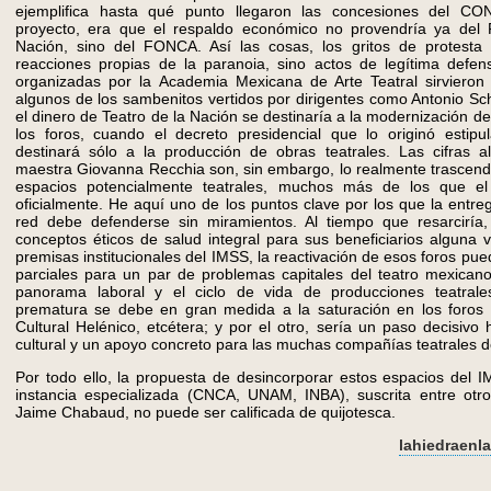
ejemplifica hasta qué punto llegaron las concesiones del C
proyecto, era que el respaldo económico no provendría ya del 
Nación, sino del FONCA. Así las cosas, los gritos de protesta
reacciones propias de la paranoia, sino actos de legítima def
organizadas por la Academia Mexicana de Arte Teatral sirviero
algunos de los sambenitos vertidos por dirigentes como Antonio Sc
el dinero de Teatro de la Nación se destinaría a la modernización d
los foros, cuando el decreto presidencial que lo originó estipu
destinará sólo a la producción de obras teatrales. Las cifras al
maestra Giovanna Recchia son, sin embargo, lo realmente trascend
espacios potencialmente teatrales, muchos más de los que e
oficialmente. He aquí uno de los puntos clave por los que la entre
red debe defenderse sin miramientos. Al tiempo que resarciría
conceptos éticos de salud integral para sus beneficiarios alguna 
premisas institucionales del IMSS, la reactivación de esos foros pu
parciales para un par de problemas capitales del teatro mexicano
panorama laboral y el ciclo de vida de producciones teatrale
prematura se debe en gran medida a la saturación en los foros
Cultural Helénico, etcétera; y por el otro, sería un paso decisivo 
cultural y un apoyo concreto para las muchas compañías teatrales d
Por todo ello, la propuesta de desincorporar estos espacios del 
instancia especializada (CNCA, UNAM, INBA), suscrita entre otr
Jaime Chabaud, no puede ser calificada de quijotesca.
lahiedraen