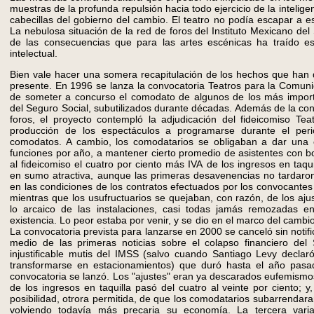
muestras de la profunda repulsión hacia todo ejercicio de la intelig
cabecillas del gobierno del cambio. El teatro no podía escapar a es
La nebulosa situación de la red de foros del Instituto Mexicano de
de las consecuencias que para las artes escénicas ha traído est
intelectual.
Bien vale hacer una somera recapitulación de los hechos que han 
presente. En 1996 se lanza la convocatoria Teatros para la Comunid
de someter a concurso el comodato de algunos de los más import
del Seguro Social, subutilizados durante décadas. Además de la con
foros, el proyecto contempló la adjudicación del fideicomiso Tea
producción de los espectáculos a programarse durante el per
comodatos. A cambio, los comodatarios se obligaban a dar una 
funciones por año, a mantener cierto promedio de asistentes con b
al fideicomiso el cuatro por ciento más IVA de los ingresos en taq
en sumo atractiva, aunque las primeras desavenencias no tardaron 
en las condiciones de los contratos efectuados por los convocantes
mientras que los usufructuarios se quejaban, con razón, de los aj
lo arcaico de las instalaciones, casi todas jamás remozadas e
existencia. Lo peor estaba por venir, y se dio en el marco del cambi
La convocatoria prevista para lanzarse en 2000 se canceló sin notific
medio de las primeras noticias sobre el colapso financiero del 
injustificable mutis del IMSS (salvo cuando Santiago Levy declar
transformarse en estacionamientos) que duró hasta el año pasa
convocatoria se lanzó. Los "ajustes" eran ya descarados eufemismo
de los ingresos en taquilla pasó del cuatro al veinte por ciento; 
posibilidad, otrora permitida, de que los comodatarios subarrendara
volviendo todavía más precaria su economía. La tercera varian