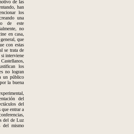
motivo de las
entando, han
ncionar los
creando una
rno de este
ialmente, no
ine en casa,
 general, que
que con estas
l se trata de
si interviene
astellanos,
stifican los
res no logran
a un público
por la buena
perimental,
ntación del
ctáculos del
 que entrar a
conferencias,
os del de Luz
s del mismo