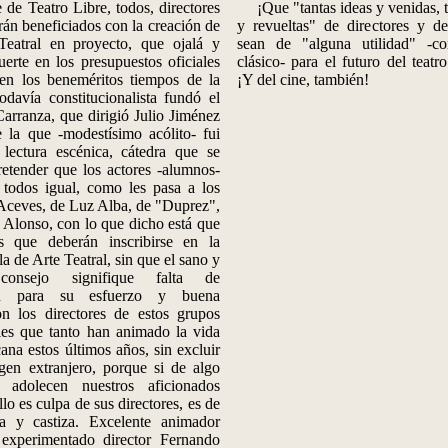
e de Teatro Libre, todos, directores
¡Que "tantas ideas y venidas, t
erán beneficiados con la creación de
y revueltas" de directores y de
Teatral en proyecto, que ojalá y
sean de "alguna utilidad" -co
erte en los presupuestos oficiales
clásico- para el futuro del teat
en los beneméritos tiempos de la
¡Y del cine, también!
odavía constitucionalista fundó el
Carranza, que dirigió Julio Jiménez
 la que -modestísimo acólito- fui
 lectura escénica, cátedra que se
retender que los actores -alumnos-
 todos igual, como les pasa a los
Aceves, de Luz Alba, de "Duprez",
 Alonso, con lo que dicho está que
s que deberán inscribirse en la
a de Arte Teatral, sin que el sano y
 consejo signifique falta de
ón para su esfuerzo y buena
on los directores de estos grupos
les que tanto han animado la vida
cana estos últimos años, sin excluir
gen extranjero, porque si de algo
l adolecen nuestros aficionados
ello es culpa de sus directores, es de
ra y castiza. Excelente animador
experimentado director Fernando