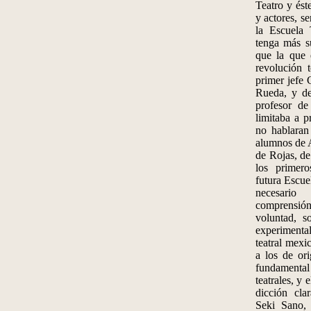
Teatro y ést
y actores, s
la Escuela 
tenga más su
que la que 
revolución t
primer jefe 
Rueda, y de
profesor de
limitaba a p
no hablaran
alumnos de 
de Rojas, de
los primero
futura Escuel
necesario
comprensi
voluntad, s
experimenta
teatral mexi
a los de ori
fundamenta
teatrales, y 
dicción cla
Seki Sano, 