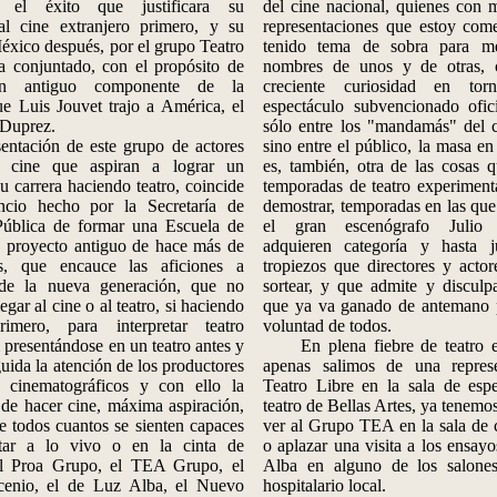
ra el éxito que justificara su
del cine nacional, quienes con 
al cine extranjero primero, y su
representaciones que estoy com
éxico después, por el grupo Teatro
tenido tema de sobra para me
a conjuntado, con el propósito de
nombres de unos y de otras, 
 un antiguo componente de la
creciente curiosidad en to
e Luis Jouvet trajo a América, el
espectáculo subvencionado ofic
 Duprez.
sólo entre los "mandamás" del c
ación de este grupo de actores
sino entre el público, la masa en
l cine que aspiran a lograr un
es, también, otra de las cosas 
u carrera haciendo teatro, coincide
temporadas de teatro experimenta
ncio hecho por la Secretaría de
demostrar, temporadas en las que 
ública de formar una Escuela de
el gran escenógrafo Julio C
, proyecto antiguo de hace más de
adquieren categoría y hasta ju
s, que encauce las aficiones a
tropiezos que directores y acto
 de la nueva generación, que no
sortear, y que admite y disculp
gar al cine o al teatro, si haciendo
que ya va ganado de antemano 
rimero, para interpretar teatro
voluntad de todos.
i presentándose en un teatro antes y
En plena fiebre de teatro ex
guida la atención de los productores
apenas salimos de una represe
s cinematográficos y con ello la
Teatro Libre en la sala de espe
de hacer cine, máxima aspiración,
teatro de Bellas Artes, ya tenemos
e todos cuantos se sienten capaces
ver al Grupo TEA en la sala de 
ntar a lo vivo o en la cinta de
o aplazar una visita a los ensay
El Proa Grupo, el TEA Grupo, el
Alba en alguno de los salone
cenio, el de Luz Alba, el Nuevo
hospitalario local.