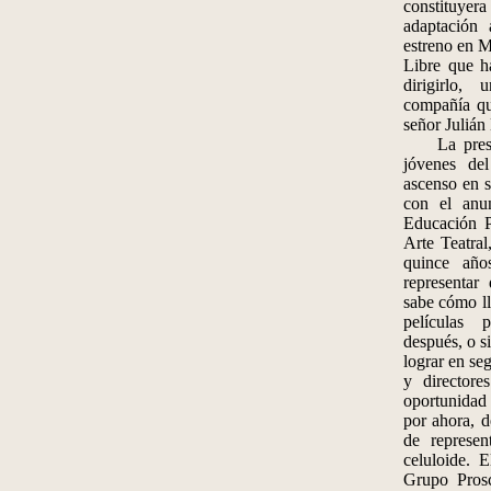
constituye
adaptación 
estreno en M
Libre que h
dirigirlo,
compañía qu
señor Julián
La present
jóvenes de
ascenso en s
con el anu
Educación P
Arte Teatral
quince año
representar
sabe cómo lle
películas p
después, o s
lograr en se
y directore
oportunidad 
por ahora, d
de represe
celuloide. 
Grupo Pros