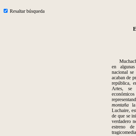
Resaltar búsqueda
E
Muchachas 
en algunas
nacional se
acaban de pr
república, e
Artes, se
económico
representan
montaña
la 
Luchaire, es
de que se in
verdadero 
estreno d
tragicomed