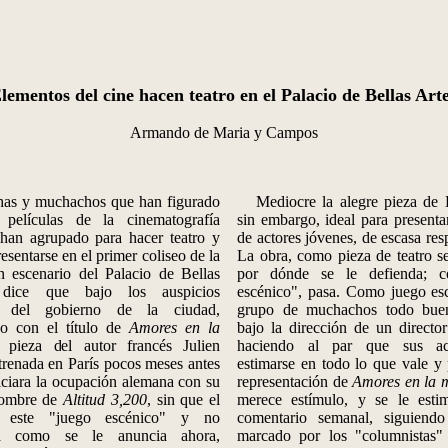
lementos del cine hacen teatro en el Palacio de Bellas Art
Armando de Maria y Campos
y muchachos que han figurado
Mediocre la alegre pieza de L
 películas de la cinematografía
sin embargo, ideal para present
 han agrupado para hacer teatro y
de actores jóvenes, de escasa res
esentarse en el primer coliseo de la
La obra, como pieza de teatro se
n escenario del Palacio de Bellas
por dónde se le defienda; 
 dice que bajo los auspicios
escénico", pasa. Como juego es
s del gobierno de la ciudad,
grupo de muchachos todo buen
do con el título de
Amores en la
bajo la dirección de un directo
pieza del autor francés Julien
haciendo al par que sus ac
trenada en París pocos meses antes
estimarse en todo lo que vale y
iciara la ocupación alemana con su
representación de
Amores en la 
nombre de
Altitud 3,200
, sin que el
merece estímulo, y se le esti
e este "juego escénico" y no
comentario semanal, siguiendo
ia como se le anuncia ahora,
marcado por los "columnistas" 