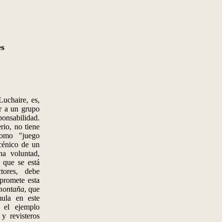
es
uchaire, es,
ar a un grupo
ponsabilidad.
rio, no tiene
como "juego
cénico de un
a voluntad,
r que se está
tores, debe
 promete esta
montaña
, que
mula en este
 el ejemplo
y revisteros