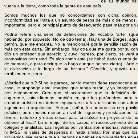
de su mundo de c
vuelta a la tierra, como toda la gente de este país.
Somos muchos los que no concordamos con dicha opinión
inconformidad se limita a un asunto de pesos de más o de menos.
importante, pero el principal punto de desacuerdo pasa más por un 
Podría referir una serie de definiciones del vocablo "arte" (
hablando, por supuesto. No de otro tema). Hay una de Borges, aqué
patrón, que me encanta. No la mencionaré por la sencilla razón d
más con esta carta. Sin embargo, hay otra que me gusta por su co
dijo un profesor que aprecio, y cuyo ingreso, por cierto, se verá 
promovidas por usted. Es algo como esto (se habrá dado cuenta de 
de memoria, o para decir que lo hago aunque no sea cierto): "Arte 
la civilización a lo largo de su historia." Cándida, y quizás un
terriblemente cierta.
¿Verdad que sí? Si no le parece, por lo menos debe reconocer que
caso, le propongo esto: imagine que tengo razón, y yo imaginaré 
nos entendemos. Creo que, si acordamos que la definición de
sugerente, coincidiremos también en que los parámetros para re
creador artístico no deben equipararse a los utilizados con admi
ingenieros o arquitectos. Porque, señor, los autores no son privil
práctico, pero mucho menos a nivel de ingresos y prestaciones. Un 
dinero, esfuerzo y otras cosas para cristalizar un proyecto de n
obtiene al final? En el mejor de los casos, el reconocimiento de
colegas y analistas. Las regalías por ventas son irrisorias. Además
ni IMSS, ni vales de despensa ni nada similar. Por más que lo
privilegios. Me parece que si hemos de hablar de privilegiados en e