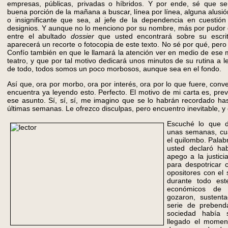
empresas, públicas, privadas o híbridos. Y por ende, sé que s
buena porción de la mañana a buscar, línea por línea, alguna alusió
o insignificante que sea, al jefe de la dependencia en cuestión
designios. Y aunque no lo menciono por su nombre, más por pudor 
entre el abultado
dossier
que usted encontrará sobre su escri
aparecerá un recorte o fotocopia de este texto. No sé por qué, pero
Confío también en que le llamará la atención ver en medio de ese 
teatro, y que por tal motivo dedicará unos minutos de su rutina a 
de todo, todos somos un poco morbosos, aunque sea en el fondo.
Así que, ora por morbo, ora por interés, ora por lo que fuere, co
encuentra ya leyendo esto. Perfecto. El motivo de mi carta es, pre
ese asunto. Sí, sí, sí, me imagino que se lo habrán recordado ha
últimas semanas. Le ofrezco disculpas, pero encuentro inevitable, y o
Escuché lo que d
unas semanas, cu
el quilombo. Pala
usted declaró hab
apego a la justic
para despotricar 
opositores con el
durante todo este
económicos de 
gozaron, sustenta
serie de prebenda
sociedad había
llegado el moment