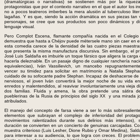
(dramatúrgicas o narrativas) se sostienen más por la rique
protagonistas que por el contexto narrativo en el que el autor los 
no a pocos teatreros imberbes la mera alusión al tuberculoso lite
lagañas. Y es que, siendo la acción dramática en sus piezas tan v
personajes, se cree que sus productos son poco dinámicos y difí
lenguaje visual.
Pero Complot Escena, flamante compañía nacida en el Colegi
demuestra que hasta a Chéjov puede métersele mano sin caer en el o
esta comedia carece de la densidad de las cuatro piezas maestras
que presenta la misma manufactura discursiva. Sin embargo, el prin
José Luis Saldaña es imbuirle un toque fársico que aligera la carga
hacerla deleznable. En un pasaje digno de cualquier ranchería naci
equivalencias), Iván Vassilievich, un mancebo repugnantemente
vencer su timidez para solicitar en matrimonio a Natalia Stephan
cuidado de su sofocante padre Stephan. Incapaz de deshacerse de su
nerviosos, el joven Iván convertirá la mejor noche de su vida en
enredos y malentendidos, al reavivar involuntariamente una vieja di
dos familias. Fluida y amena, la obra pretende una sátira de 
pueblerinas de la Rusia de principios del siglo XX y una mirada 
atribulados.
El manejo del concepto de farsa viene a ser lo más sobresaliente
elementos que subrayan el complejo de inferioridad del protag
movimientos ralentizados durante sus delirios más intensos),
duración se convierten en un concierto de genuinas carcajadas. C
muestra criterioso (Luis Lesher, Dione Rubio y Omar Medina), Salda
para interesar a su audiencia, lo que logra con creces. El probl