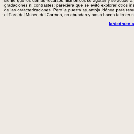
siente que los demás recursos histriónicos se agotan y se acude a
gradaciones ni contrastes; pareciera que se evitó explorar otros i
de las caracterizaciones. Pero la puesta se antoja idónea para res
el Foro del Museo del Carmen, no abundan y hasta hacen falta en nue
lahiedraen