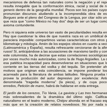
mecanismos de defensa tan naturales como la negación y el rep
resulta innegable que la conformación étnica, racial y social de 
generis
dentro de la geografía mundial. Pocos son los países cuyo
pronuncian discursos aludiendo a la incomprendida obra de e
Borgues
ante el pleno del Congreso de la Lengua, por citar sólo un
que reza que "como México no hay dos" deja de ser un lugar comú
axioma contundente.
Pero ni siquiera este universo tan vasto de peculiaridades resulta en
Hay que cuestionar la idea de que nuestra raza es un umbilical d
pareciera imposible: compartimos varias características con otros
kilometraje y mitología. Amén de los espejos obvios en cuanto a vecin
(Latinoamérica y España), resulta refrescante cerciorarse de la afi
rusos! Sí, anticipándose a las acusaciones de marxismo tardío y co
este columnista, ha de decirse que estas correlaciones sociológicas
por voces mucho más autorizadas, como la de Hugo Argüelles. La 
esa patética incapacidad para desenvolverse en situaciones que l
corriente en las tierras del vodka y del tequila. Sin pretender 
motivos que originan esta coincidencia, se impone ponderar lo
acarreado para la literatura de ambas latitudes. Ninguna prueba t
provee la producción del autor depresivo por excelencia: An
denominada "tragedia moderna" (la pieza), y de cuya poco
enredos,
Petición de mano
, habrá de hablarse en esta entrega.
El jardín de los cerezos
,
Tío Vania
,
La gaviota y Las tres hermana
más sobresalientes de la dramática del último siglo. Califi
naturalismo en el teatro moderno, Chéjov ahonda en el fracaso esp
más que en la creación de relatos novedosos. No por nada s