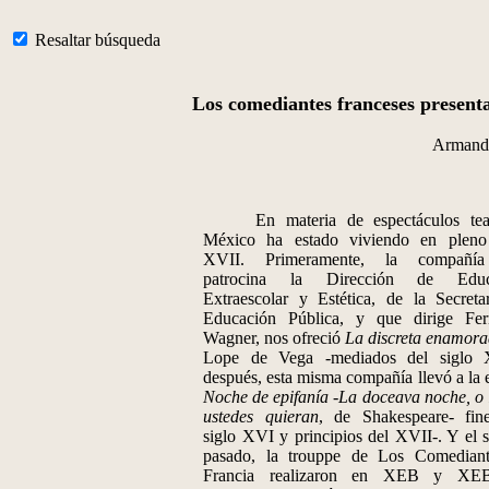
Resaltar búsqueda
Los comediantes franceses present
Armand
En materia de espectáculos teatr
México ha estado viviendo en pleno
XVII. Primeramente, la compañí
patrocina la Dirección de Educ
Extraescolar y Estética, de la Secreta
Educación Pública, y que dirige Fe
Wagner, nos ofreció
La discreta enamor
Lope de Vega -mediados del siglo X
después, esta misma compañía llevó a la 
Noche de epifanía
-
La doceava noche, o 
ustedes quieran
, de Shakespeare- fin
siglo XVI y principios del XVII-. Y el 
pasado, la trouppe de Los Comedian
Francia realizaron en XEB y XE