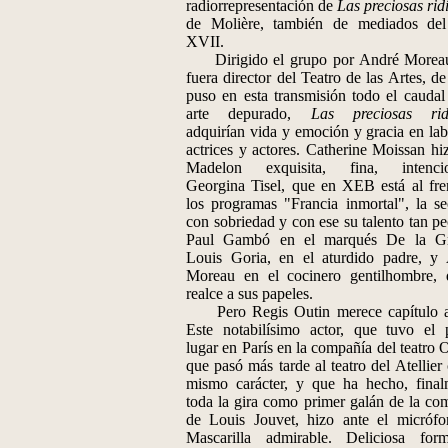
radiorrepresentación de
Las preciosas rid
de Molière, también de mediados del
XVII.
Dirigido el grupo por André Moreau
fuera director del Teatro de las Artes, de
puso en esta transmisión todo el caudal
arte depurado,
Las preciosas ridí
adquirían vida y emoción y gracia en lab
actrices y actores. Catherine Moissan hi
Madelon exquisita, fina, intencio
Georgina Tisel, que en XEB está al fre
los programas "Francia inmortal", la s
con sobriedad y con ese su talento tan pe
Paul Gambó en el marqués De la Gr
Louis Goria, en el aturdido padre, y
Moreau en el cocinero gentilhombre, 
realce a sus papeles.
Pero Regis Outin merece capítulo a
Este notabilísimo actor, que tuvo el 
lugar en París en la compañía del teatro 
que pasó más tarde al teatro del Atellier
mismo carácter, y que ha hecho, final
toda la gira como primer galán de la co
de Louis Jouvet, hizo ante el micróf
Mascarilla admirable. Deliciosa fo