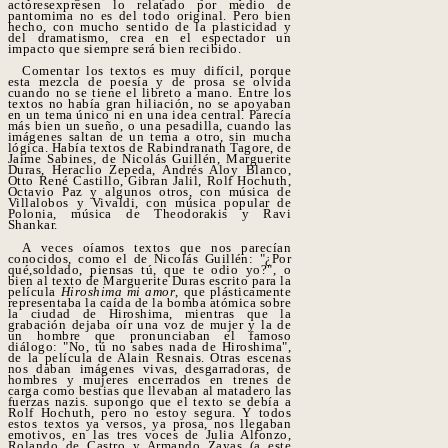
actoresexpresen lo relatado por medio de
pantomima no es del todo original. Pero bien
hecho, con mucho sentido de la plasticidad y
del dramatismo, crea en el espectador un
impacto que siempre será bien recibido.
Comentar los textos es muy difícil, porque
esta mezcla de poesía y de prosa se olvida
cuando no se tiene el libreto a mano. Entre los
textos no había gran hiliación, no se apoyaban
en un tema único ni en una idea central. Parecía
más bien un sueño, o una pesadilla, cuando las
imágenes saltan de un tema a otro, sin mucha
lógica. Había textos de Rabindranath Tagore, de
Jaime Sabines, de Nicolás Guillén, Marguerite
Duras, Heraclio Zepeda, Andrés Aloy Blanco,
Otto René Castillo, Gibran Jalil, Rolf Hochuth,
Octavio Paz y algunos otros, con música de
Villalobos y Vivaldi, con música popular de
Polonia, música de Theodorakis y Ravi
Shankar.
A veces oíamos textos que nos parecían
conocidos, como el de Nicolás Guillén: "¿Por
qué,soldado, piensas tú, que te odio yo?", o
bien al texto de Marguerite Duras escrito para la
película
Hiroshima mi amor
,
que plásticamente
representaba la caída de la bomba atómica sobre
la ciudad de Hiroshima, mientras que la
grabación dejaba oír una voz de mujer y la de
un hombre que pronunciaban el famoso
diálogo: "No, tú no sabes nada de Hiroshima",
de la película de Alain Resnais. Otras escenas
nos daban imágenes vivas, desgarradoras, de
hombres y mujeres encerrados en trenes de
carga como bestias que llevaban al matadero las
fuerzas nazis. supongo que el texto se debía a
Rolf Hochuth, pero no estoy segura. Y todos
estos textos ya versos, ya prosa, nos llegaban
emotivos, en las tres voces de Julia Alfonzo,
Rolando de Castro y Armando Zayas (a este