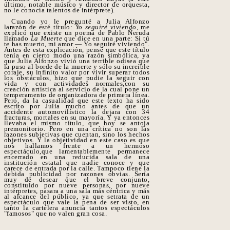
último, notable músico y director de orquesta,
no le conocía talentos de intérprete).
Cuando yo le pregunté a Julia Alfonzo
larazón de esté título:
Yo seguiré viviendo,
me
explicó que existe un poema de Pablo Ñeruda
llamado
La Muerte
que dice en una parte: Si tú
te has muerto, mi amor — Yo seguiré viviendo".
Antes de esta explicación, pensé que este título
tenía en cierto modo una razón simbólica, ya
que Julia Alfonzo vivió una terrible odisea que
la puso al borde de la muerte y sólo su increíble
coraje, su infinito valor por vivir superar todos
los obstáculos, hizo que pudie la seguir con
vida y con actividades normales,con su
creación artística al servicio de la cual pone un
temperamento de organizadora de primera línea.
Pero, da la casualidad que este texto ha sido
escrito por Julia mucho antes de que un
accidente automovilístico la dejara con 34
fracturas, mortales en su mayoría. Y ya entonces
llevaba el mismo título, que hoy se antoja
premonitorio. Pero en una crítica no son las
razones subjetivas que cuentan, sino los hechos
objetivos. Y la objetividad en este caso es que
nos hallamos frente a un hermoso
espectáculo,que lamentablemente permanece
encerrado en una reducida sala de una
institución estatal que nadie conoce y que
carece de entrada por la calle. Tampoco tiene la
debida publicidad por razones obvias. Sería
muy de desear que el breve conjunto,
constituido por nueve personas, por nueve
intérpretes, pasara a una sala más céntrica y más
al alcance del público, ya que setrata de un
espectáculo que vale la pena de ser visto, en
tanto la cartelera anuncia tantos espectáculos
"famosos" que no valen gran cosa.