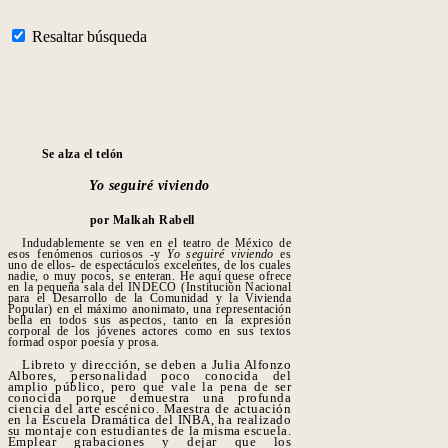
Resaltar búsqueda
Se alza el telón
Yo seguiré viviendo
por Malkah Rabell
Indudablemente se ven en el teatro de México de
esos fenómenos curiosos -y
Yo seguiré viviendo
es
uno de ellos- de espectáculos excelentes, de los cuales
nadie, o muy pocos, se enteran. He aquí quese ofrece
en la pequeña sala del INDECO (Institución Nacional
para el Desarrollo de la Comunidad y la Vivienda
Popular) en el máximo anonimato, una representación
bella en todos sus aspectos, tanto en la expresión
corporal de los jóvenes actores como en sus textos
formad ospor poesía y prosa.
Libreto y dirección, se deben a Julia Alfonzo
Albores, personalidad poco conocida del
amplio público, pero que vale la pena de ser
conocida porque demuestra una profunda
ciencia del arte escénico. Maestra de actuación
en la Escuela Dramática del INBA, ha realizado
su montaje con estudiantes de la misma escuela.
Emplear grabaciones y dejar que los