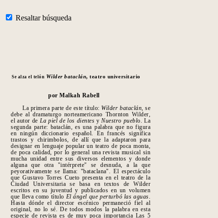
Resaltar búsqueda
Wilder bataclán
, teatro universitario
Se alza el telón
por Malkah Rabell
La primera parte de este título:
Wilder ba
taclán
, se
debe al dramaturgo norteamericano Thornton Wilder,
el autor de
La piel de los dientes
y
Nuestro puebl
o.
La
segunda parte: bataclán, es una palabra que no figura
en ningún diccionario español. En francés significa
trastos y chirimbolos, de allí que la adaptaron para
designar en lenguaje popular un teatro de poca monta,
de poca calidad, por lo general una revista musical sin
mucha unidad entre sus diversos elementos y donde
alguna que otra "intérprete" se desnuda, a la que
peyorativamente se llama: "bataclana". El espectáculo
que Gustavo Torres Cueto presenta en el teatro de la
Ciudad Universitaria se basa en textos de Wilder
escritos en su juventud y publicados en un volumen
que lleva como título
El ángel que perturbó las aguas
.
Hasta dónde el director escénico permaneció fiel al
original, no lo sé. De todos modos la palabra en esta
especie de revista es de muy poca importancia Las 5