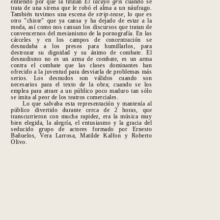
entiendo por qué la titulan
El lacayo gris
cuando se
trata de una sirena que le robó el alma a un náufrago.
También tuvimos una escena de
strip-tease
, lo que es
otro "chiste" que ya cansa y ha dejado de estar a la
moda, así como nos cansan los discursos que tratan de
convencernos del mesianismo de la pornografía. En las
cárceles y en los campos de concentración se
desnudaba a los presos para humillarlos, para
destrozar su dignidad y su ánimo de combate. El
desnudismo no es un arma de combate, es un arma
contra el combate que las clases dominantes han
ofrecido a la juventud para desviarla de problemas más
serios. Los desnudos son válidos cuando son
necesarios para el texto de la obra; cuan
do se los
emplea para atraer a un público poco maduro tan sólo
se imita al peor de los teatros comerciales.
Lo que salvaba esta representación y mantenía al
público divertido durante cerca de 2 horas, que
transcurrieron con mucha rapidez, era la música muy
bien elegida, la alegría, el entusiasmo y la gracia del
seducido grupo de actores formado por Ernesto
Bañuelos, Vera Larrosa, Matilde Kalfon y Roberto
Olivo.