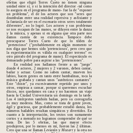
obritas que eligió Torres Cueto no tienen ninguna
unidad entre sí, y si la intención del director -tal como
lo asegura en el programa de mano- fue la de "exponer
un problema", el de los actores que son "seres que
deambulan entre una realidad represiva y asfixiante y
la fantasía de ser en el escenario otros seres totalmente
diferentes", no lo logró. Los actores y sus problemas
se nos escapan de las manos, se diluyen entre la danza
y la músi
ca, y apenas si en alguna que otra parte nos
damos cuenta de su existencia. Tampoco debe
preocuparse Torres Cueto de que lo tilden de
"pretencioso" ("probablemente en algún momento se
nos diga que hemos sido 'pretenciosos', pero creo que
la experimentación es vá
lida en cualquier terreno" es
otro párrafo del programa de mano). El espectáculo es
demasiado pobre para aspirar a las "pretensiones".
En realidad nos hallamos frente a un "juego"
donde 4 actores, 2 mujeres y 2 varones, deben cantar,
bailar y actuar. Como no saben cantar, mueven los
labios, hacen gestos en tan
to entre bambalinas, toca la
música grabada y cantan unos "auténticos cantantes".
Este "chis
te", ya excesivamente repetido por unos y
otros, empieza a cansar, porque si queremos escuchar
discos, nos quedamos en casa y no hacemos un viaje
hasta la Ciudad Universitaria un domingo en la tarde.
Los 4 intérpretes también bailan, pero su coreografía
es muy modesta. Mas, como se trata de gente joven,
ágil y graciosa, que probablemente estudió danza, los
números bailables resultan simpáticos y divertidos. En
cuanto a la interpreta
ción, los textos son sumamente
cortos y a menudo no logramos comprender de qué se
trata. De las 5 obritas, las que mayor efecto
produjeron, por lo menos en mí, fueron las 2 últimas.
Creo que una se llaman
Leviatán
y
Mozart
y la otra no