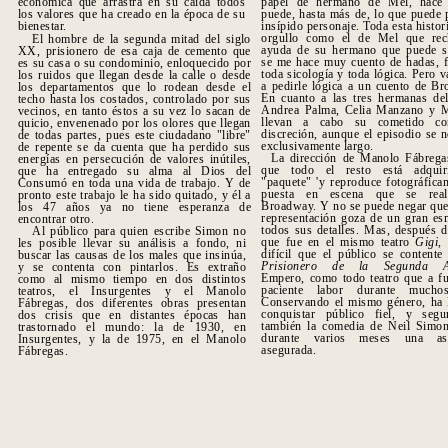
económica que arrastra en su caída todos
papel de hermano de Mel, hace
los valores que ha creado en la época de su
puede, hasta más de, lo que puede 
bienestar.
insípido personaje. Toda esta histor
orgullo como el de Mel que rec
El hombre de la segunda mitad del siglo
ayuda de su hermano que puede sa
XX, prisionero de esa caja de cemento que
se me hace muy cuento de hadas, f
es su casa o su condominio, enloquecido por
toda sicología y toda lógica. Pero 
los ruidos que llegan desde la calle o desde
a pedirle lógica a un cuento de B
los departamentos que lo rodean desde el
En cuanto a las tres hermanas del
techo hasta los costados, controlado por sus
Andrea Palma, Celia Manzano y M
vecinos, en tanto éstos a su vez lo sacan de
llevan a cabo su cometido co
quicio, envenenado por los olores que llegan
discreción, aunque el episodio se 
de todas partes, pues este ciudadano "libre"
exclusivamente largo.
de repente se da cuenta que ha perdido sus
La dirección de Manolo Fábregas
energías en persecución de valores inútiles,
que todo el resto está adqui
que ha entregado su alma al Dios del
"paquete" 'y reproduce fotográfica
Consumó en toda una vida de trabajo. Y de
puesta en escena que se real
pronto este trabajo le ha sido quitado, y él a
Broadway. Y no se puede negar que
los 47 años ya no tiene esperanza de
representación goza de un gran es
encontrar otro.
todos sus detalles. Mas, después d
Al público para quien escribe Simon no
que fue en el mismo teatro
Gigi
,
les posible llevar su análisis a fondo, ni
difícil que el público se content
buscar las causas de los males que insinúa,
P
risionero de la Segunda A
y se contenta con pintarlos. Es extraño
Empero, como todo teatro que a fu
como al mismo tiempo en dos distintos
paciente labor durante mucho
teatros, el Insurgentes y el Manolo
Conservando el mismo género, ha 
Fábregas, dos diferentes obras presentan
conquistar público fiel, y segu
dos crisis que en distantes épocas han
también la comedia de Neil Simon
trastornado el mundo: la de 1930, en
durante varios meses una asi
Insurgentes, y la de 1975, en el Manolo
asegurada.
Fábregas.