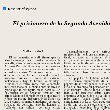
Resaltar búsqueda
El prisionero de la Segunda Avenid
Malkah Rabell
Lamentablemente este enfo
tragicomedia no logra mantenerse 
El norteamericano Neil Simon que se
final, y decae muchísimo en el 
hizo famoso por su comedia llevada a la
acto, cuando el problema de la par
pantalla;
Piso de soltero
, es una especie de
Edna, es decir Manolo Fábregas y
Alfonso Paso de Broadway. Como éste es
Gadé, se ensancha a toda la f
prolífico en demasía y a veces acierta con
Aunque aparezca en escena un acto
un golpe maestro. Ya vimos cómo en
Piso
talla de un José Gálvez, no s
de soltero
tenía el don de esconder bajo la
situación.
máscara risueña el tono de extrema
En el papel de Mel, Manolo Fábr
melancolía y bajo la broma, la moraleja.
se diferencia mayormente de su
Aunque en el teatro, sobre todo la comedia
papeles del mismo género. Más ó m
musical basada en la misma obra no tuvo la
diría que prolonga su personaje d
gracia que la distinguió en la pantalla. En
a la naranja
. Desde luego, el ten
Prisionero de la Segunda Ave
nida
, que
lado a una excelente actriz, com
ofrece Manolo Fábregas en su propio teatro
argentina Analía Gáde, sirve de 
y bajo su propia dirección, Neil Simon se
todo actor. Analía Gadé nos r
lanza contra el mundo moderno, contra la
extrañamente a Lucy Gallardo, co
sociedad de consumo, que ha llegado al
es de una extrema elegancia y, d
"callejón sin salida" de una crisis
proyección escénica, José Gálve