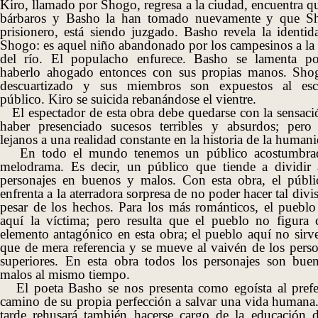
Kiro, llamado por Shogo, regresa a la ciudad, encuentra q
bárbaros y Basho la han tomado nuevamente y que S
prisionero, está siendo juzgado. Basho revela la identid
Shogo: es aquel niño abandonado por los campesinos a la o
del río. El populacho enfurece. Basho se lamenta p
haberlo ahogado entonces con sus propias manos. Sho
descuartizado y sus miembros son expuestos al esc
público. Kiro se suicida rebanándose el vientre.
El espectador de esta obra debe quedarse con la sensaci
haber presenciado sucesos terribles y absurdos; pero
lejanos a una realidad constante en la historia de la human
En todo el mundo tenemos un público acostumbra
melodrama. Es decir, un público que tiende a dividir 
personajes en buenos y malos. Con esta obra, el públi
enfrenta a la aterradora sorpresa de no poder hacer tal divi
pesar de los hechos. Para los más románticos, el pueblo 
aquí la víctima; pero resulta que el pueblo no figura
elemento antagónico en esta obra; el pueblo aquí no sirv
que de mera referencia y se mueve al vaivén de los perso
superiores. En esta obra todos los personajes son bue
malos al mismo tiempo.
El poeta Basho se nos presenta como egoísta al prefer
camino de su propia perfección a salvar una vida humana
tarde rehusará también hacerse cargo de la educación 