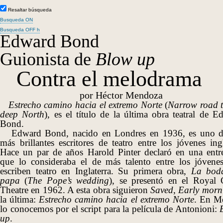
Resaltar búsqueda
Busqueda ON
Busqueda OFF h
Edward Bond
Guionista de
Blow up
Contra el melodrama
por Héctor Mendoza
Estrecho camino hacia el extremo Norte
(
Narrow road t
deep North
), es el título de la última obra teatral de 
Bond.
Edward Bond, nacido en Londres en 1936, es uno d
más brillantes escritores de teatro entre los jóvenes ing
Hace un par de años Harold Pinter declaró en una entre
que lo consideraba el de más talento entre los jóvene
escriben teatro en Inglaterra. Su primera obra,
La bod
papa
(
The Pope’s wedding
), se presentó en el Royal 
Theatre en 1962. A esta obra siguieron
Saved
,
Early morn
la última:
Estrecho camino hacia el extremo Norte
. En M
lo conocemos por el
script
para la película de Antonioni:
up
.