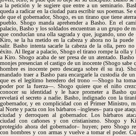
a la petición y le sugiere que entre a un seminario. Bas
queda a radicar en la ciudad para escribir sus poemas. Se 
de que el gobernador, Shogo, es un tirano que tiene aterr
pueblo. Shogo manda aprehender a Basho. En el cam
palacio, Basho y los soldados encuentran a un grupo de m
que conducían una olla sagrada y que, jugando, uno de e
Kiro, se la ha metido en la cabeza y ahora no la puede 
salir. Basho intenta sacarle la cabeza de la olla, pero no
éxito. Al llegar a palacio, Shogo el tirano rompe la olla y 
a Kiro. Shogo acaba de ser presa de un atentado. Basho 
monjes presencian el castigo de un inocente (Shogo sabe q
hombre es inocente pero descarga sobre él su ira). Sh
mandado traer a Basho para encargarle la custodia de un
que es el legítimo heredero del trono —Shogo ha toma
poder por la fuerza—. Shogo quiere que el niño crezc
conocer su identidad y le hace prometer a Basho q
revelará el secreto a nadie. Basho, indignado con la tiran
gobernador, y
en
complicidad con el Primer Ministro, m
al Norte y pacta con los bárbaros –ingleses– para que ataq
ciudad y derroquen al gobernador. Los bárbaros atac
ciudad con cañones y con cristianismo. Shogo y K
protegido ahora del gobernador– huyen; pero Shogo re
con hombres y con armas y vuelve a tomar el poder. C