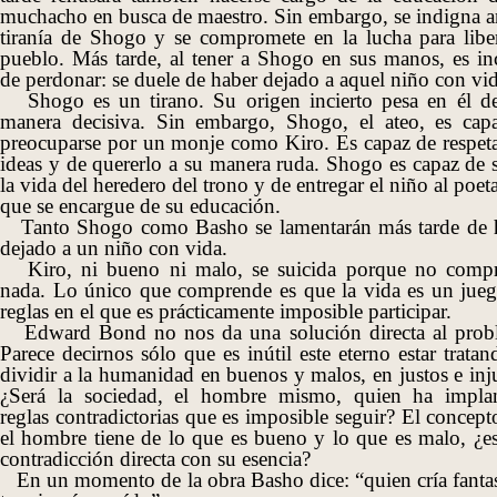
muchacho en busca de maestro. Sin embargo, se indigna an
tiranía de Shogo y se compromete en la lucha para liber
pueblo. Más tarde, al tener a Shogo en sus manos, es in
de perdonar: se duele de haber dejado a aquel niño con vid
Shogo es un tirano. Su origen incierto pesa en él d
manera decisiva. Sin embargo, Shogo, el ateo, es cap
preocuparse por un monje como Kiro. Es capaz de respeta
ideas y de quererlo a su manera ruda. Shogo es capaz de s
la vida del heredero del trono y de entregar el niño al poet
que se encargue de su educación.
Tanto Shogo como Basho se lamentarán más tarde de 
dejado a un niño con vida.
Kiro, ni bueno ni malo, se suicida porque no comp
nada. Lo único que comprende es que la vida es un jueg
reglas en el que es prácticamente imposible participar.
Edward Bond no nos da una solución directa al prob
Parece decirnos sólo que es inútil este eterno estar trata
dividir a la humanidad en buenos y malos, en justos e inj
¿Será la sociedad, el hombre mismo, quien ha impla
reglas contradictorias que es imposible seguir? El concep
el hombre tiene de lo que es bueno y lo que es malo, ¿es
contradicción directa con su esencia?
En un momento de la obra Basho dice: “quien cría fanta