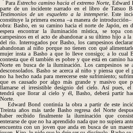
Para
Estrecho camino hacia el extremo Norte
, Edward
parte de un incidente narrado en el libro de Tatsuo B
Testimonios de un esqueleto a la intemperie
. Este inci
constituye la primera escena –a manera de introducción– 
obra: Basho, en su camino hacia el norte de Japón, en 
espera encontrar la iluminación mística, se topa co
campesinos en el acto de abandonar a su último hijo a la 
del río. Interrogados por Basho, los campesinos declara
abandonan al niño porque no tienen con qué alimentarl
mujer insta a Basho a que lo lleve consigo; a lo cual 
contesta que él también es pobre y que está en camino hac
Norte en busca de la iluminación. Los campesinos se a
desconsolados. Basho se acerca al niño y piensa que el 
no ha hecho nada para merecerse este sufrimiento; sufrim
que es causado por algo más grande y masivo que p
llamarse el irresistible designio del cielo. Así pues, el
tendrá que llorar al cielo y él, Basho, deberá partir hac
Norte.
Edward Bond continúa la obra a partir de este incid
Treinta años más tarde Basho regresa del Norte despu
haber recibido finalmente la iluminación que consis
enterarse de que no ha aprendido nada que no supiera ante
encuentra con un joven que anda en busca de un maestr
joven, Kiro, le pide que lo deje ser su discípulo. Basho se