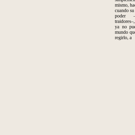
mismo, hac
cuando su 
poder –
traidores–
ya no pu
mundo que
regirlo, a