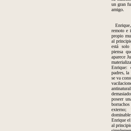
un gran fu
amigo.
Enrique, 
remoto e i
propio mu
al princip
está solo
piensa qu
aparece J
materializ
Enrique:
padres, l
se va con
vacilacio
antinatur
demasiad
poseer un
borrachos
externo;
dominabl
Enrique el
al princip
simplement