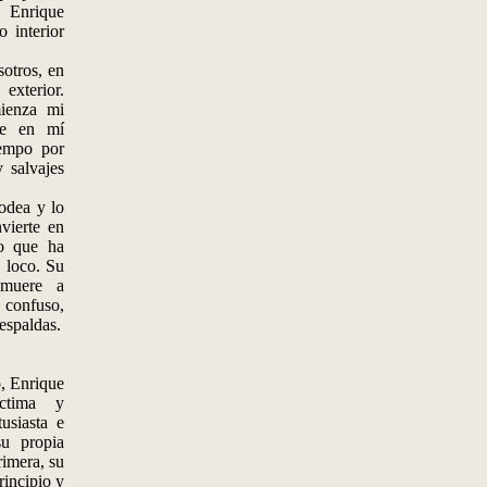
 Enrique
 interior
otros, en
exterior.
ienza mi
te en mí
iempo por
y salvajes
odea y lo
vierte en
co que ha
 loco. Su
 muere a
 confuso,
espaldas.
, Enrique
ctima y
usiasta e
su propia
rimera, su
rincipio y