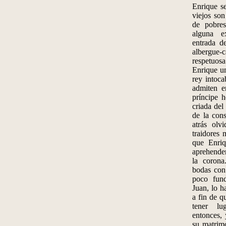
Enrique se
viejos son
de pobre
alguna e
entrada d
albergue
respetuos
Enrique un
rey intoca
admiten e
príncipe 
criada del
de la con
atrás olv
traidores 
que Enriq
aprehende
la corona
bodas con
poco fun
Juan, lo h
a fin de q
tener lu
entonces,
su matrim