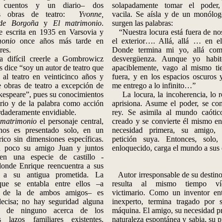
 cuentos y un diario– dos
solapadamente tomar el poder,
as obras de teatro:
Yvonne,
vacila. Se aísla y de un monólogo
 de Borgoña
y
El matrimonio
.
surgen las palabras:
 escrita en 1935 en Varsovia y
“Nuestra locura está fuera de nos
monio
once años más tarde en
el exterior…. Allá, allá … en el 
res.
Donde termina mi yo, allá com
difícil creerle a Gombrowicz
desvergüenza. Aunque yo habi
 dice “soy un autor de teatro que
apaciblemente, vago al mismo t
 al teatro en veinticinco años y
fuera, y en los espacios oscuros 
e obras de teatro a excepción de
me entrego a lo infinito…”
kespeare”, pues su conocimientos
La locura, la incoherencia, lo r
ario y de la palabra como acción
aprisiona. Asume el poder, se con
rdaderamente envidiable.
rey. Se asimila al mundo caóti
 matrimonio
el personaje central,
creado y se convierte él mismo en
nos es presentado solo, en un
necesidad primera, su amigo,
rico sin dimensiones específicas.
petición suya. Entonces, solo,
a poco su amigo Juan y juntos
enloquecido, carga el mundo a sus 
 en una especie de castillo -
donde Enrique reencuentra a sus
 a su antigua prometida. La
Autor irresponsable de su destino
que se entabla entre ellos –a
resulta al mismo tiempo ví
ia de la de ambos amigos– es
victimario. Como un inventor ent
ndecisa; no hay seguridad alguna
inexperto, termina tragado por 
e de ninguno acerca de los
máquina. El amigo, su necesidad p
s lazos familiares existentes.
naturaleza espontánea y sabia, su p