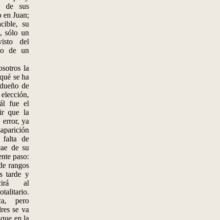
a de sus
o en Juan;
cible, su
, sólo un
visto del
so de un
sotros la
 qué se ha
 dueño de
elección,
ál fue el
ir que la
 error, ya
saparición
 falta de
cae de su
ente paso:
e rangos
s tarde y
cirá al
litario.
ca, pero
dres se va
ique en la