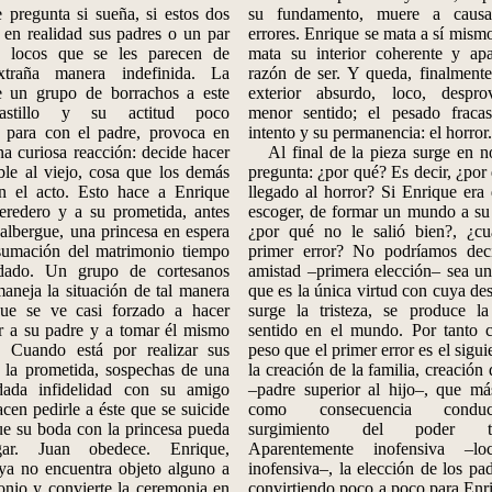
 pregunta si sueña, si estos dos
su fundamento, muere a caus
 en realidad sus padres o un par
errores. Enrique se mata a sí mism
s locos que se les parecen de
mata su interior coherente y apa
xtraña manera indefinida. La
razón de ser. Y queda, finalmente
e un grupo de borrachos a este
exterior absurdo, loco, despro
-castillo y su actitud poco
menor sentido; el pesado fraca
a para con el padre, provoca en
intento y su permanencia: el horror.
a curiosa reacción: decide hacer
Al final de la pieza surge en no
ble al viejo, cosa que los demás
pregunta: ¿por qué? Es decir, ¿por
n el acto. Esto hace a Enrique
llegado al horror? Si Enrique era
heredero y a su prometida, antes
escoger, de formar un mundo a su 
 albergue, una princesa en espera
¿por qué no le salió bien?, ¿cu
sumación del matrimonio tiempo
primer error? No podríamos dec
idado. Un grupo de cortesanos
amistad –primera elección– sea un
maneja la situación de tal manera
que es la única virtud con cuya de
ue se ve casi forzado a hacer
surge la tristeza, se produce la
r a su padre y a tomar él mismo
sentido en el mundo. Por tanto 
. Cuando está por realizar sus
peso que el primer error es el sigui
 la prometida, sospechas de una
la creación
de la familia, creación
d
dada infidelidad con su amigo
–padre superior al hijo–, que má
acen pedirle a éste que se suicide
como consecuencia condu
ue su boda con la princesa pueda
surgimiento del poder tota
gar. Juan obedece. Enrique,
Aparentemente inofensiva –lo
 ya no encuentra objeto alguno a
inofensiva–, la elección de los pa
onio y convierte la ceremonia en
convirtiendo poco a poco para Enr