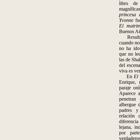
libro de
magnífic
princesa
Yvonne
fue
El matri
Buenos Ai
Resulta 
cuando nos
no ha ido
que no le
las de Sha
del escen
viva es ve
En
El
Enrique, 
paraje oní
Aparece 
penetran
albergue 
padres y
relación 
diferenc
lejana, i
por part
verdadero