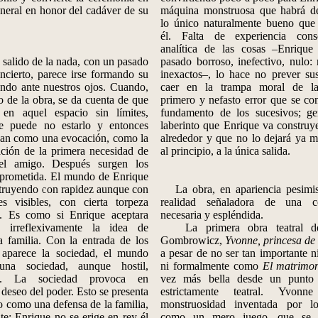
neral en honor del cadáver de su
máquina monstruosa que habrá d
lo único naturalmente bueno que
él. Falta de experiencia cons
analítica de las cosas –Enrique
salido de la nada, con un pasado
pasado borroso, inefectivo, nulo:
ncierto, parece irse formando su
inexactos–, lo hace no prever su
ndo ante nuestros ojos. Cuando,
caer en la trampa moral de la 
io de la obra, se da cuenta de que
primero y nefasto error que se co
 en aquel espacio sin límites,
fundamento de los sucesivos; g
e puede no estarlo y entonces
laberinto que Enrique va construy
uan como una evocación, como la
alrededor y que no lo dejará ya m
ación de la primera necesidad de
al principio, a la única salida.
 el amigo. Después surgen los
a prometida. El mundo de Enrique
struyendo con rapidez aunque con
La obra, en apariencia pesimis
nes visibles, con cierta torpeza
realidad señaladora de una co
al. Es como si Enrique aceptara
necesaria y espléndida.
o irreflexivamente la idea de
La primera obra teatral de
a familia. Con la entrada de los
Gombrowicz,
Yvonne, princesa de
 aparece la sociedad, el mundo
a pesar de no ser tan importante n
 una sociedad, aunque hostil,
ni formalmente como
El matrimo
e. La sociedad provoca en
vez más bella desde un punto 
 deseo del poder. Esto se presenta
estrictamente teatral. Yvon
io como una defensa de la familia,
monstruosidad inventada por l
e; Enrique no se erige en rey él
como un mero juego, que se c