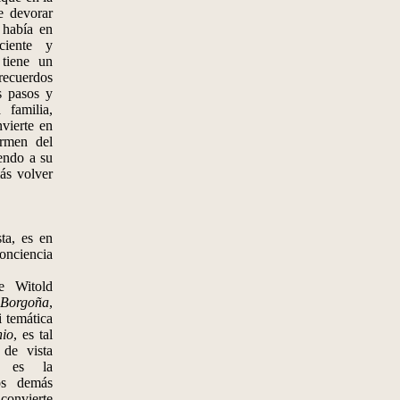
e devorar
 había en
ciente y
 tiene un
 recuerdos
s pasos y
familia,
nvierte en
ermen del
endo a su
ás volver
ta, es en
nciencia
 Witold
 Borgoña
,
i temática
nio
, es tal
de vista
ne es la
os demás
onvierte