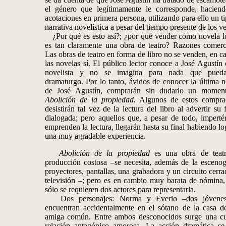
el género que legítimamente le corresponde, haciend
acotaciones en primera persona, utilizando para ello un t
narrativa novelística a pesar del tiempo presente de los v
¿Por qué es esto así?; ¿por qué vender como novela l
es tan claramente una obra de teatro? Razones comerci
Las obras de teatro en forma de libro no se venden, en 
las novelas sí. El público lector conoce a José Agustí
novelista y no se imagina para nada que pued
dramaturgo. Por lo tanto, ávidos de conocer la última 
de José Agustín, comprarán sin dudarlo un momen
Abolición de la propiedad.
Algunos de estos compra
desistirán tal vez de la lectura del libro al advertir su
dialogada; pero aquellos que, a pesar de todo, impertér
emprenden la lectura, llegarán hasta su final habiendo l
una muy agradable experiencia.
Abolición de la propiedad
es una obra de teat
producción costosa –se necesita, además de la escenogr
proyectores, pantallas, una grabadora y un circuito cerr
televisión –; pero es en cambio muy barata de nómina,
sólo se requieren dos actores para representarla.
Dos personajes: Norma y Everio –dos jóvenes
encuentran accidentalmente en el sótano de la casa d
amiga común. Entre ambos desconocidos surge una cu
relación antagónico–amorosa. La acción dramática se