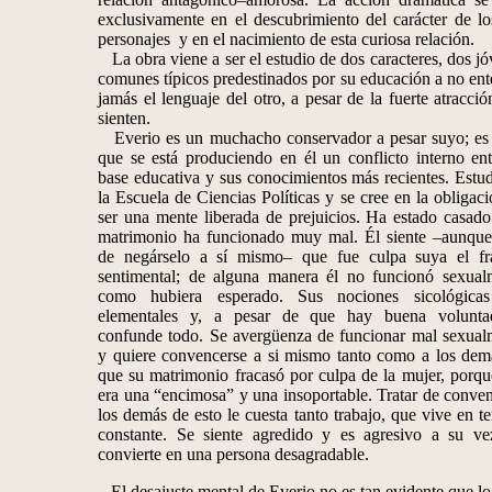
exclusivamente en el descubrimiento del carácter de lo
personajes y en el nacimiento de esta curiosa relación.
La obra viene a ser el estudio de dos caracteres, dos j
comunes típicos predestinados por su educación a no en
jamás el lenguaje del otro, a pesar de la fuerte atracci
sienten.
Everio es un muchacho conservador a pesar suyo; es 
que se está produciendo en él un conflicto interno ent
base educativa y sus conocimientos más recientes. Estu
la Escuela de Ciencias Políticas y se cree en la obligac
ser una mente liberada de prejuicios. Ha estado casado
matrimonio ha funcionado muy mal. Él siente –aunque 
de negárselo a sí mismo– que fue culpa suya el fr
sentimental; de alguna manera él no funcionó sexual
como hubiera esperado. Sus nociones sicológica
elementales y, a pesar de que hay buena volunta
confunde todo. Se avergüenza de funcionar mal sexual
y quiere convencerse a si mismo tanto como a los dem
que su matrimonio fracasó por culpa de la mujer, porqu
era una “encimosa” y una insoportable. Tratar de conve
los demás de esto le cuesta tanto trabajo, que vive en t
constante. Se siente agredido y es agresivo a su ve
convierte en una persona desagradable.
El desajuste mental de Everio no es tan evidente que l