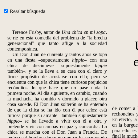
Resaltar búsqueda
Terence Frisby, autor de
Una chica en mi sopa
,
se ríe en esta comedia del problema de “la brecha
generacional” que tanto aflige a la sociedad
contemporánea.
Un Don Juan de cuarenta y tantos años se topa
en una fiesta –supuestamente
hippie
– con una
chica de diecinueve –supuestamente
hippie
también–, y se la lleva a su casa con el claro y
firme propósito de acostarse con ella; pero se
encuentra con que la chica tiene curiosos prejuicios
recónditos, lo que hace que no pase nada la
primera noche. Al día siguiente, en cambio, cuando
la muchacha ha comido y dormido a placer, otra
cosa sucede. El Don Juan solterón se ha enterado
de comer a 
de que la chica se ha ido con él por celos; está
rechonchos 
furiosa porque su amante –también supuestamente
En efecto, l
hippie
– se ha llevado a vivir con él a otra y
en la burgue
pretende vivir con ambas en paz y concordia. La
para ello: e
chica se marcha con el Don Juan a Francia. De
final la much
regreso el hombre descubre que se ha enamorado