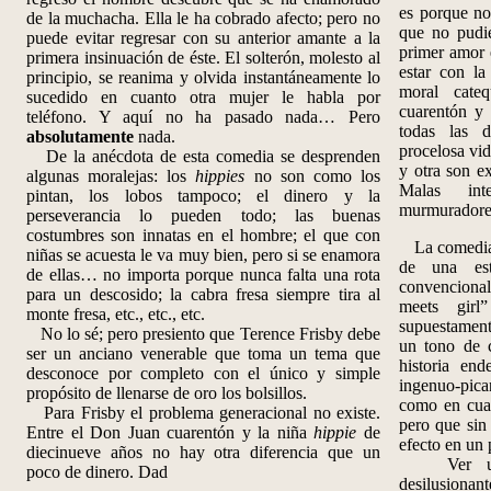
es porque no
de la muchacha. Ella le ha cobrado afecto; pero no
que no pudie
puede evitar regresar con su anterior amante a la
primer amor 
primera insinuación de éste. El solterón, molesto al
estar con l
principio, se reanima y olvida instantáneamente lo
moral cateq
sucedido en cuanto otra mujer le habla por
cuarentón y 
teléfono. Y aquí no ha pasado nada… Pero
todas las d
absolutamente
nada.
procelosa vid
De la anécdota de esta comedia se desprenden
y otra son ex
algunas moralejas: los
hippies
no son como los
Malas int
pintan, los lobos tampoco; el dinero y la
murmuradores
perseverancia lo pueden todo; las buenas
costumbres son innatas en el hombre; el que con
La comedia 
niñas se acuesta le va muy bien, pero si se enamora
de una est
de ellas… no importa porque nunca falta una rota
convencional,
para un descosido; la cabra fresa siempre tira al
meets gir
monte fresa, etc., etc., etc.
supuestamen
No lo sé; pero presiento que Terence Frisby debe
un tono de 
ser un anciano venerable que toma un tema que
historia en
desconoce por completo con el único y simple
ingenuo-pica
propósito de llenarse de oro los bolsillos.
como en cual
Para Frisby el problema generacional no existe.
pero que sin
Entre el Don Juan cuarentón y la niña
hippie
de
efecto en un 
diecinueve años no hay otra diferencia que un
Ver una o
poco de dinero. Dad
desilusionant