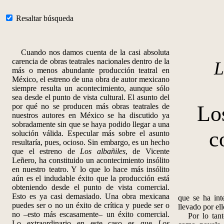
Resaltar búsqueda
Cuando nos damos cuenta de la casi absoluta
carencia de obras teatrales nacionales dentro de la
L
más o menos abundante producción teatral en
México, el estreno de una obra de autor mexicano
siempre resulta un acontecimiento, aunque sólo
sea desde el punto de vista cultural. El asunto del
Lo
por qué no se producen más obras teatrales de
nuestros autores en México se ha discutido ya
sobradamente sin que se haya podido llegar a una
c
solución válida. Especular más sobre el asunto
resultaría, pues, ocioso. Sin embargo, es un hecho
que el estreno de
Los albañiles
, de Vicente
Leñero, ha constituido un acontecimiento insólito
en nuestro teatro. Y lo que lo hace más insólito
aún es el indudable éxito que la producción está
obteniendo desde el punto de vista comercial.
Esto es ya casi demasiado. Una obra mexicana
que se ha int
puedes ser o no un éxito de crítica y puede ser o
llevado por el
no –esto más escasamente– un éxito comercial.
Por lo tanto
Lo extraordinario en este caso es que
Los