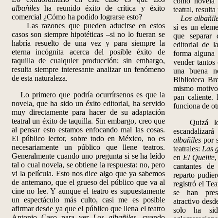
como novela 
albañiles
ha reunido éxito de crítica y éxito
teatral, resul
comercial ¿Cómo ha podido lograrse esto?
Los albañile
Las razones que pueden aducirse en estos
sí es un eleme
casos son siempre hipotéticas –si no lo fueran se
que separar d
habría resuelto de una vez y para siempre la
editorial de 
eterna incógnita acerca del posible éxito de
forma alguna 
taquilla de cualquier producción; sin embargo,
vender tantos
resulta siempre interesante analizar un fenómeno
una buena no
de esta naturaleza.
Biblioteca Bre
mismo motivo
Lo primero que podría ocurrírsenos es que la
pan caliente.
novela, que ha sido un éxito editorial, ha servido
funciona de otr
muy directamente para hacer de su adaptación
teatral un éxito de taquilla. Sin embargo, creo que
Quizá lo q
al pensar esto estamos enfocando mal las cosas.
escandalizará
El público lector, sobre todo en México, no es
albañiles
por s
necesariamente un público que llene teatros.
teatrales:
Las g
Generalmente cuando uno pregunta si se ha leído
en
El Quelite
,
tal o cual novela, se obtiene la respuesta: no, pero
cantantes de
vi la película. Esto nos dice algo que ya sabemos
reparto pudie
de antemano, que el grueso del público que va al
registró el Te
cine no lee. Y aunque el teatro es supuestamente
se han prese
un espectáculo más culto, casi me es posible
atractivo desd
afirmar desde ya que el público que llena el teatro
s
o
lo ha sid
Antonio Caso para ver
Los albañiles
, cuando