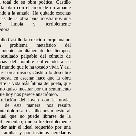
l total de su obra poética. Castillo
 la obra con el amor de un amante
ndo a la amada. Ha quitado escenas
das de la obra para mostrarnos una
dez limpia y terriblemente
dora.
io Castillo la creación lorquiana no
 problema metafísico del
amiento simultáneo de los tiempos,
 resultado palpable del cúmulo de
ncias del hombre enfrentado a su
l mundo que le ha tocado vivir. Y así,
de Lorca mismo, Castillo lo descubre
puesta en escena; hace que la obra
tre la vida más íntima del poeta, que
 no quiso mostrar por un sentimiento
ue hoy nos parece anacrónico.
ación del joven con la novia,
ta de esta manera, nos resulta
te dolorosa. Castillo nos muestra al
ual que no puede librarse de la
d femenina; que sufre terriblemente
der asir el ideal requerido por una
n familiar y por instintos heredados