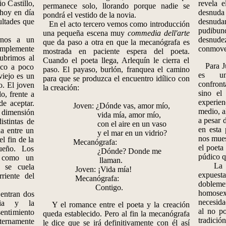
io Castillo,
revela e
permanece solo, llorando porque nadie se
 hoy en día
desnuda
pondrá el vestido de la novia.
ultades que
desnuda
En el acto tercero vemos como introducción
pudibun
una pequeña escena muy
commedia
dell'arte
nos a un
desnu
que da paso a otra en que la mecanógrafa es
implemente
conmove
mostrada en paciente espera del poeta.
ubrimos al
Cuando el poeta llega, Arlequín le cierra el
Para Jul
oco a poco
paso. El payaso, burlón, franquea el camino
es un
iejo es un
para que se produzca el encuentro idílico con
confront
co. El joven
la creación:
sino el
o, frente a
experie
de aceptar.
Joven: ¿Dónde vas, amor mío,
medio, a
a dimensión
vida mía, amor mío,
a pesar 
istintas de
con el aire en un vaso
en esta 
da entre un
y el mar en un vidrio?
nos mues
l fin de la
Mecanógrafa:
el poeta
ueño. Los
¿Dónde? Donde me
púdico q
n como un
llaman.
La rel
e se cuela
Joven: ¡Vida mía!
expues
riente del
Mecanógrafa:
doblemen
Contigo.
homosex
entran dos
necesida
via y la
Y el romance entre el poeta y la creación
al no po
ntimiento
queda establecido. Pero al fin la mecanógrafa
tradició
ternamente
le dice que se irá definitivamente con él así