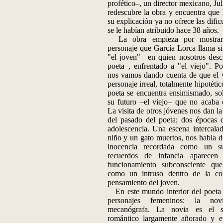
profético–, un director mexicano, Jul
redescubre la obra y encuentra que
su explicación ya no ofrece las dific
se le habían atribuido hace 38 años.
La obra empieza por mostrar
personaje que García Lorca llama s
"el joven" –en quien nosotros desc
poeta–, enfrentado a "el viejo". P
nos vamos dando cuenta de que el v
personaje irreal, totalmente hipotéti
poeta se encuentra ensimismado, sol
su futuro –el viejo– que no acaba 
La visita de otros jóvenes nos dan l
del pasado del poeta; dos épocas d
adolescencia. Una escena intercala
niño y un gato muertos, nos habla de
inocencia recordada como un s
recuerdos de infancia aparece
funcionamiento subconsciente qu
como un intruso dentro de la cor
pensamiento del joven.
En este mundo interior del poeta 
personajes femeninos: la no
mecanógrafa. La novia es el se
romántico largamente añorado y e