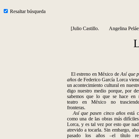
Resaltar búsqueda
[Julio Castillo. Angelina Pe
L
El estreno en México de
Así que 
años
de Federico García Lorca viene
un acontecimiento cultural en nuest
digo nuestro medio porque, por des
sabemos que lo que se hace en m
teatro en México no trasciende
fronteras.
Así que pasen cinco años
está 
como una de las obras más difícile
Lorca, y es tal vez por esto que nad
atrevido a tocarla. Sin embargo, ah
pasado los años –el título res