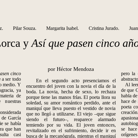
láez. Pilar Souza. Margarita Isabel. Cristina Jurado. Juan 
orca y
Así que pasen cinco añ
por Héctor Mendoza
pasen cinco
pero la 
 a ser todo
abstracto
En el segundo acto presenciamos el
ro medio. Y
Al leer 
encuentro del joven con la novia el día de la
gracia, ya
de que G
boda. La novia, hecha de sexo, lo rechaza
ateria de
habla de
porque tiene las manos frías. El poeta llora su
 nuestras
hace de 
soledad, su amor romántico perdido, ante el
poeta co
maniquí que lleva puesto el vestido de novia
considerada
creaci
que no llegó a utilizarse. El viejo –que sigue
s de García
apasiona
siendo el futuro–, reaparece alarmado
ie se había
autobiog
temiendo por su vida. El joven entonces,
ora que han
se hace
revitalizado en el sufrimiento, decide ir en
ulta casi
orígene
busca de la mecanógrafa, mientras el maniquí