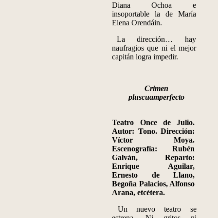
Diana Ochoa e
insoportable la de María
Elena Orendáin.
La dirección… hay
naufragios que ni el mejor
capitán logra impedir.
Crimen
pluscuamperfecto
Teatro Once de Julio.
Autor: Tono. Dirección:
Víctor Moya.
Escenografía: Rubén
Galván, Reparto:
Enrique Aguilar,
Ernesto de Llano,
Begoña Palacios, Alfonso
Arana, etcétera.
Un nuevo teatro se
estrena. Ni gritos ni