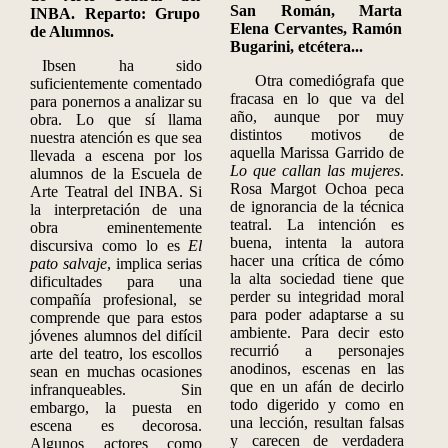
San Román, Marta
INBA. Reparto: Grupo
Elena Cervantes, Ramón
de Alumnos.
Bugarini, etcétera...
Ibsen ha sido
Otra comediógrafa que
suficientemente comentado
fracasa en lo que va del
para ponernos a analizar su
año, aunque por muy
obra. Lo que sí llama
distintos motivos de
nuestra atención es que sea
aquella Marissa Garrido de
llevada a escena por los
Lo que callan las mujeres
.
alumnos de la Escuela de
Rosa Margot Ochoa peca
Arte Teatral del INBA. Si
de ignorancia de la técnica
la interpretación de una
teatral. La intención es
obra eminentemente
buena, intenta la autora
discursiva como lo es
El
hacer una crítica de cómo
pato salvaje
, implica serias
la alta sociedad tiene que
dificultades para una
perder su integridad moral
compañía profesional, se
para poder adaptarse a su
comprende que para estos
ambiente. Para decir esto
jóvenes alumnos del difícil
recurrió a personajes
arte del teatro, los escollos
anodinos, escenas en las
sean en muchas ocasiones
que en un afán de decirlo
infranqueables. Sin
todo digerido y como en
embargo, la puesta en
una lección, resultan falsas
escena es decorosa.
y carecen de verdadera
Algunos actores como