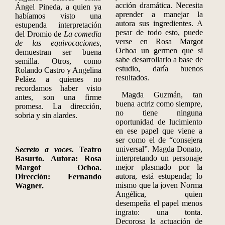
acción dramática. Necesita
Ángel Pineda, a quien ya
aprender a manejar la
habíamos visto una
autora sus ingredientes. A
estupenda interpretación
pesar de todo esto, puede
del Dromio de
La comedia
verse en Rosa Margot
de las equivocaciones,
Ochoa un germen que si
demuestran ser buena
sabe desarrollarlo a base de
semilla. Otros, como
estudio, daría buenos
Rolando Castro y Angelina
resultados.
Peláez a quienes no
recordamos haber visto
Magda Guzmán, tan
antes, son una firme
buena actriz como siempre,
promesa. La dirección,
no tiene ninguna
sobria y sin alardes.
oportunidad de lucimiento
en ese papel que viene a
ser como el de “consejera
universal”. Magda Donato,
Secreto a voces.
Teatro
interpretando un personaje
Basurto
. Autora: Rosa
mejor plasmado por la
Margot Ochoa.
autora, está estupenda; lo
Dirección: Fernando
mismo que la joven Norma
Wagner.
Angélica, quien
desempeña el papel menos
ingrato: una tonta.
Decorosa la actuación de