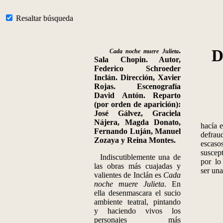
Resaltar búsqueda
.
D
Cada noche muere Julieta
Sala Chopin. Autor,
Federico Schroeder
Inclán. Dirección, Xavier
Rojas. Escenografía
David Antón. Reparto
(por orden de aparición):
José Gálvez, Graciela
Nájera, Magda Donato,
hacía 
Fernando Luján, Manuel
defrau
Zozaya y Reina Montes.
esc
suscep
Indiscutiblemente una de
por lo
las obras más cuajadas y
ser una
valientes de Inclán es
Cada
noche muere Julieta
. En
ella desenmascara el sucio
ambiente teatral, pintando
y haciendo vivos los
personajes más