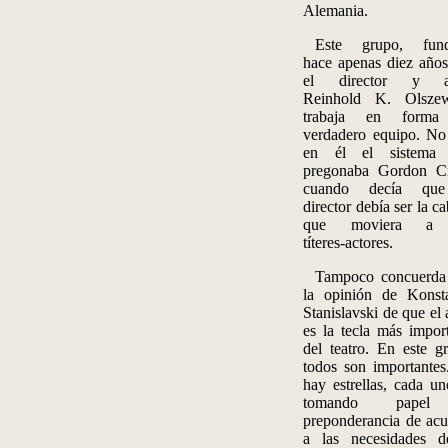
Alemania.
Este grupo, fun
hace apenas diez años
el director y ac
Reinhold
K.
Olsze
trabaja en forma
verdadero equipo. No
en él el sistema
pregonaba Gordon Cr
cuando decía que
director debía ser la c
que moviera a 
títeres‑actores.
Tampoco concuerda
la opinión de Konsta
Stanislavski
de que el 
es la tecla más impor
del teatro. En este g
todos son importante
hay estrellas, cada u
tomando pape
preponderancia de ac
a las necesidades d