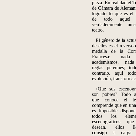
pieza. En realidad el T
de Cámara de Alemani
logrado lo que es el 
de todo aquel 
verdaderamente am
teatro.
El género de la actu
de ellos es el reverso 
medalla de la Com
Francesa: nada
academismos, nad
reglas perennes; tod
contrario, aquí tod
evolución, transformac
¿Que sus escenogra
son pobres? Todo a
que conoce el tea
comprende que en una
es imposible dispone
todos los eleme
escenográficos qu
desean, ellos ll
consigo la carga