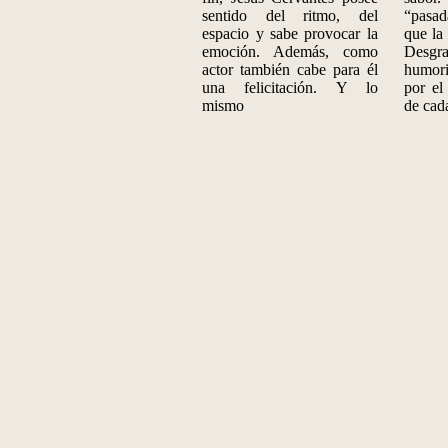
sentido del ritmo, del
“pasa
espacio y sabe provocar la
que la
emoción. Además, como
Desgra
actor también cabe para él
humori
una felicitación. Y lo
por el
mismo
de cad