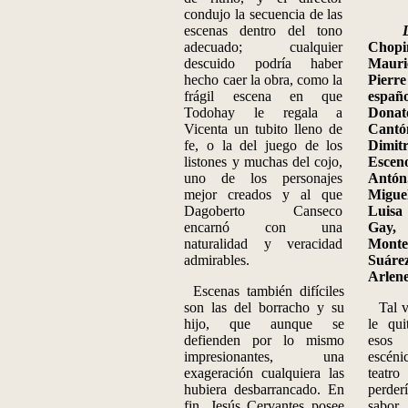
condujo la secuencia de las
escenas dentro del tono
La P
adecuado; cualquier
Chop
descuido podría haber
Maur
hecho caer la obra, como la
Pierr
frágil escena en que
espa
Todohay le regala a
Dona
Vicenta un tubito lleno de
Cant
fe, o la del juego de los
Dimi
listones y muchas del cojo,
Esce
uno de los personajes
Antón
mejor creados y al que
Migu
Dagoberto Canseco
Luisa
encarnó con una
Gay
naturalidad y veracidad
Mont
admirables.
Suáre
Arlene
Escenas también difíciles
son las del borracho y su
Tal v
hijo, que aunque se
le qui
defienden por lo mismo
esos 
impresionantes, una
escén
exageración cualquiera las
teat
hubiera desbarrancado. En
perde
fin, Jesús Cervantes posee
sabor