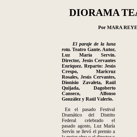
DIORAMA TE
Por MARA REY
El paraje de la luna
rota.
Teatro Gante. Autor,
Luz María Servín.
Director, Jesús Cervantes
Enríquez. Reparto: Jesús
Crespo, Maricruz
Rosales, Jesús Cervantes,
Dionisio Zavaleta, Raúl
Quijada, Dagoberto
Canseco, Alfonso
González y Raúl Valerio.
En el pasado Festival
Dramático del Distrito
Federal celebrado el
pasado agosto, Luz María
Servín se llevó el premio a
la mejor obra y el director y