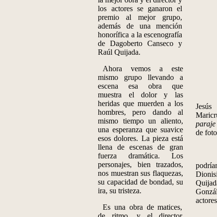
los actores se ganaron el
premio al mejor grupo,
además de una mención
honorífica a la escenografía
de Dagoberto Canseco y
Raúl Quijada.
Ahora vemos a este
mismo grupo llevando a
escena esa obra que
muestra el dolor y las
heridas que muerden a los
Jesú
hombres, pero dando al
Maric
mismo tiempo un aliento,
paraje 
una esperanza que suavice
de foto
esos dolores. La pieza está
llena de escenas de gran
fuerza dramática. Los
personajes, bien trazados,
podrí
nos muestran sus flaquezas,
Dioni
su capacidad de bondad, su
Quij
ira, su tristeza.
Gonzá
actores
Es una obra de matices,
de ritmo, y el director