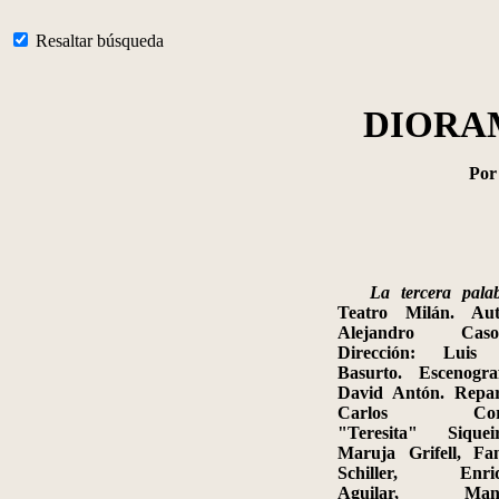
Resaltar búsqueda
DIORA
Po
La tercera palab
Teatro Milán. Aut
Alejandro Caso
Dirección: Luis
Basurto. Escenograf
David Antón. Repar
Carlos
Cor
"Teresita"
Siqueir
Maruja
Grifell
, Fa
Schiller, Enri
Aguilar, Manu