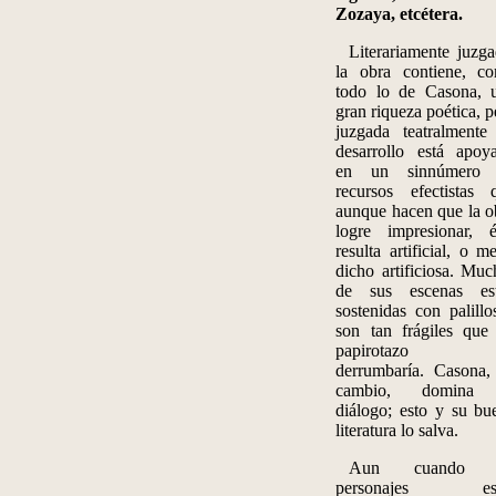
Zozaya
, etcétera.
Literariamente juzga
la obra contiene, c
todo lo de Casona, 
gran riqueza poética, p
juzgada teatralmente
desarrollo está apoy
en un sinnúmero
recursos efectistas 
aunque hacen que la o
logre impresionar, é
resulta artificial, o m
dicho artificiosa. Muc
de sus escenas es
sostenidas con palillo
son tan frágiles que
papirotazo l
derrumbaría. Casona,
cambio, domina 
diálogo; esto y su bu
literatura lo salva.
Aun cuando l
personajes est