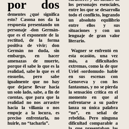
por dos
los personajes esenciales,
entre los que se desarrolla
dementes ¿qué significa
todo el conflicto, logrando
esto? Ca
sona nos da la
un absoluto equilibrio
respuesta presentando un
entre ellos y sus
personaje
-
don Germán
-
situaciones y con un
que es el exponente de la
lenguaje de gran valor
rectitud, de la forma
literario.
positiva de vivir; don
Germán no duda, sin
Wagner se enfrentó en
embargo, en hacer
esta ocasión, una vez
amenazas de muerte,
más, a dificultades
porque él sabe lo que es la
extremas, como la de que
realidad, sabe lo que es el
Uriel -sordomudo
-
hable
ensueño, pero sabe
en sus escenas con
igualmente que no hay
Genoveva y con los
que dejarse llevar hacia
fantasmas, y no se pierda
un solo lado, sabe, a fin de
la sensación crítica en el
cuentas, que para que la
momento en que al
realidad no nos arrastre
enfrentarse a su padre
hacia la villanía o nos
lanza su única palabra
empuje a la locura, es
“no”, en señal de
preciso enfrentarla, no
rebeldía. Pero ninguna
huir
le, no “tacharla”.
dificultad comparable a
la que presentaban las