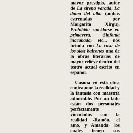
mayor prestigio
,
autor
de
La sirena varada
,
La
dama del alba
(ambas
estrenadas por
Mar
garita Xirgu),
Prohibido suicidarse en
primavera
,
Sinfonía
inacabada,
etc... nos
brinda con
La casa de
los siete balcones
una de
la obras literarias de
mayor relieve dentro del
teatro actual escrito en
español.
Casona en esta obra
contrapone la realidad y
la fantasía con maestría
admirable. Por un lado
están dos personajes
perfectamente
vinculados con la
realidad
-Ramón, el
amo, y Aman
da
-
los
cuales tienen sus