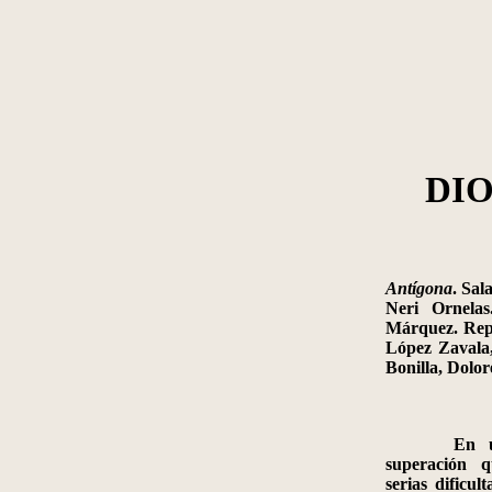
DI
Antígona
.
Sala
Neri Ornelas
Márquez. Repar
López Zavala
Bonilla, Dolor
En un i
superación q
serias dificul