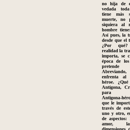
no hija de d
vedada toda
tiene más s
muerte, no p
siquiera al 
hombre tiene
Así pues, la 
desde que el t
¿Por qué?
realidad la tr
importa, se 
época de los
pretende
Abreviand
enfrenta al
héroe
.
¿Qué 
Antígona, Cr
para Cre
Antigona
‑
hér
que le impor
través de es
uno y otro, e
de aspectos: 
amor, las
dimensiones 