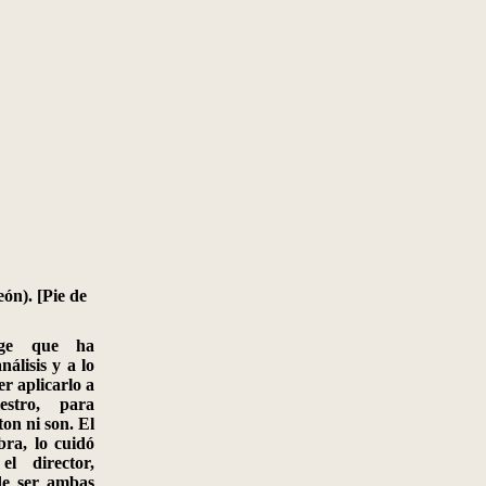
eón). [Pie de
auge que ha
nálisis y a lo
er aplicarlo a
estro, para
ton ni son. El
bra, lo cuidó
l director,
de ser ambas