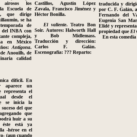
 airosos los
Castillos, Agustín López
traducida y dirig
la Escuela de
Zavala, Francisco Jiménez y
por C
.
F. Galán, 
l, que dirige
Héctor
Bonilla.
Fernando del Va
llaumin, se ha
Eugenia San Mar
El valiente
.
Teatro Bon
temporada de
Elidé y represent
Soir.
Autores
: Halworth Hall
a del INBA con
propiedad que
El 
y Bob Midlemass.
ante compleja,
En esta comedia 
Traducción y dirección:
da en México
Carlos
F. Galán.
años:
Antígona
.
Escenografía: ??? Reparto:
 de Anouilh, de
inaria calidad
ica difícil
.
En
r aparece un
e representa el
ual desde el
 se inicia la
l suceso del que
, agregando que
podrá huir a su
 éste está ya
lla
‑
héroe en el
co
‑
(aun cuando