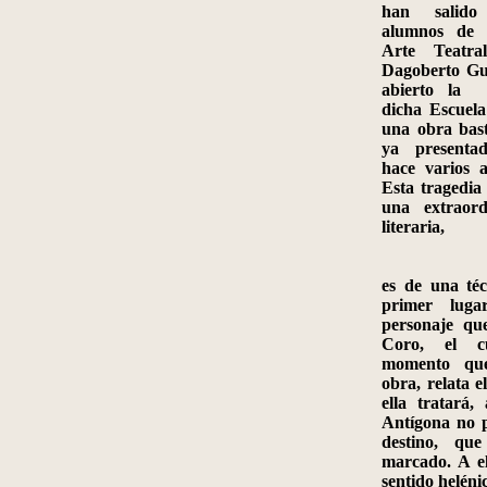
han salido
alumnos de 
Arte Teatra
Dagoberto Gui
abierto la 
dicha Escuel
una obra bast
ya presenta
hace varios 
Esta tragedia
una extraord
literaria,
es de una técn
primer luga
personaje qu
Coro, el c
momento que
obra, relata e
ella tratará
Antígona no 
destino, que
marcado. A e
sentido heléni