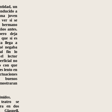
ntidad, un
onducido a
 una joven
 ver si se
hermano
años antes
.
pero deja
 que sí es
a llega a
qué negaba
al fin lo
el lector
rficial no
mo con que
es lento en
ctuaciones
r buenos
mostraran
imidos
.
eatro se
bra en dos
 Glaspell,