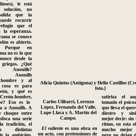
ioses), le está
 solución, no
alida que la
uede recurrir
refugio que el
: la esperanza.
trama se conoce
elón es abierto.
 Porque en
ama no es lo que
conoce desde la
 griegos. ¿Qué
 Anouilh?
o, Anouilh
 hombre y al
Alicia Quintos (Antígona) y Helio Castillos (Cr
cosa es para
foto.]
eón, y qué es
ón-hombre,
satiriza el 
Carlos Ulibarri, Lorenzo
oe? Eso es lo
tomado el psicoa
López, Fernando del Valle,
ta a Anouilh. A
que lleva el quer
Lupe Llaca y A. Martín del
te choque entre
diestro y sini
Campo
.
nfoca una serie
mejor decir: sin 
la tradición, el
ritmo, en esta o
El valiente
es una obra en
 distintas
mucho mejor e
un acto, con pretensiones de
de la ambición,
pero no dejan 