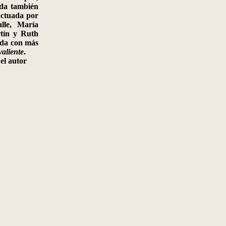
ida también
actuada por
lle, María
tín y Ruth
ada con más
valiente
.
el autor