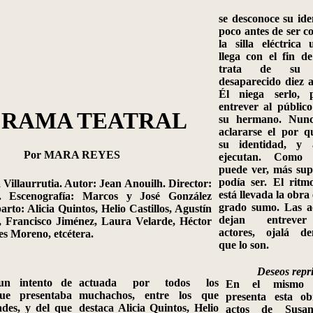
se desconoce su ide
poco antes de ser c
la silla eléctrica
llega con el fin de
trata de su 
desaparecido diez 
Él niega serlo, 
entrever al público
ORAMA TEATRAL
su hermano. Nunc
aclararse el por 
su identidad, y 
Por MARA REYES
ejecutan. Como 
puede ver, más supe
podía ser. El rit
 Villaurrutia. Autor: Jean
Anouilh
. Director:
está llevada la obra 
.
Escenografía: Marcos y José González
grado sumo. Las a
to: Alicia Quintos, Helio Castillos, Agustín
dejan entreve
, Francisco Jim
énez, Laura Velarde, Héctor
actores, ojalá de
es Moreno, etcétera.
que lo son.
Deseos repr
ntento de
actuada por todos los
En el mismo t
ue presentaba
muchachos, entre los que
presenta esta o
tades, y del que
destaca Alicia Quintos, Helio
actos de Susan