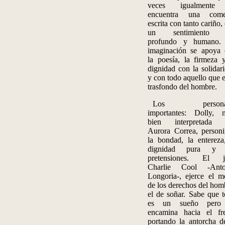
veces igualmente
encuentra una come
escrita con tanto cariño,
un sentimiento 
profundo y humano.
imaginación se apoya
la poesía, la firmeza 
dignidad con la solidar
y con todo aquello que e
trasfondo del hombre.
Los personaj
importantes: Dolly, 
bien interpretada 
Aurora Correa, personi
la bondad, la entereza
dignidad pura y 
pretensiones. El j
Charlie
Cool
-Anto
Longoria-,
ejerce el m
de los derechos del hom
el de soñar. Sabe que 
es un sueño pero
encamina hacia el fr
portando la antorcha d