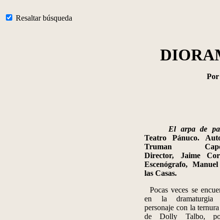
Resaltar búsqueda
DIORA
Po
El arpa de pas
Teatro Pánuco. Auto
Truman Capot
Director, Jaime Cort
Escenógrafo, Manuel
las Casas
.
Pocas veces se encue
en la dramaturgia
personaje con la ternura
de Dolly
Talbo
, po