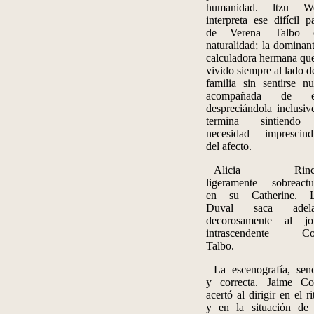
humanidad.
ltzu
Wei
interpreta ese difícil p
de Verena
Talbo
c
naturalidad; la dominan
calculadora hermana qu
vivido siempre al lado d
familia sin sentirse n
acompañada de el
despreciándola inclusiv
termina sintiendo
necesidad imprescind
del afecto.
Alicia Rincó
ligeramente sobreact
en su Catherine. L
Duval saca adela
decorosamente al jo
intrascendente Col
Talbo
.
La escenografía, senc
y correcta. Jaime Co
acertó al dirigir en el r
y en la situación de