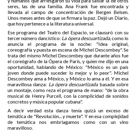
y humanos que arriesgaron su vida para salvar la de otros
seres, las de una familia. Ana Frank fue encontrada y
llevada al campo de concentración de Bergen Belsen.
Unos meses antes de que se firmara la paz. Dejó un Diario,
que hoy pertenece a la literatura universal.
Ese programa del Teatro del Espacio, se clausuró con su
tercer número dancístico:
La ópera descuartizada
, como lo
anuncia el programa de la noche: "Idea original,
coreografía y puesta en escena de Michel Descombey". Se
trata del mismo Michel Descombey que durante años fue
el coreógrafo de la Ópera de París, y quien me dijo en una
oportunidad, hablando de México: "México es un país
joven donde puede suceder lo mejor y lo peor". Michel
Descombey ama a México, y México lo ama a él. Y en esa
maravillosa danza:
La ópera descuartizada
basada sobre
un montaje, como reza el programa de mano: "de la obra
musical de Henry Purcell, con la complicidad de sonidos
concretos y música popular cubana".
A decir verdad esta danza tenía quizá un exceso de
temática de "Revolución... y muerte". Y en esa complejidad
de temática nos embriagamos como con un vino
maravilloso.