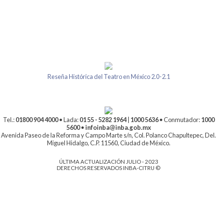
Reseña Histórica del Teatro en México 2.0-2.1
Tel.:
01800 904 4000
• Lada:
01 55 - 5282 1964
|
1000 5636
• Conmutador:
1000
5600
•
infoinba@inba.gob.mx
Avenida Paseo de la Reforma y Campo Marte s/n, Col. Polanco Chapultepec, Del.
Miguel Hidalgo, C.P. 11560, Ciudad de México.
ÚLTIMA ACTUALIZACIÓN JULIO - 2023
DERECHOS RESERVADOS INBA-CITRU ©