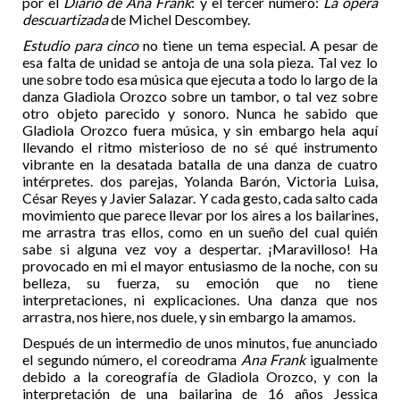
por el
Diario de Ana Frank
: y el tercer número:
La ópera
descuartizada
de Michel Descombey.
Estudio para cinco
no tiene un tema especial. A pesar de
esa falta de unidad se antoja de una sola pieza. Tal vez lo
une sobre todo esa música que ejecuta a todo lo largo de la
danza Gladiola Orozco sobre un tambor, o tal vez sobre
otro objeto parecido y sonoro. Nunca he sabido que
Gladiola Orozco fuera música, y sin embargo hela aquí
llevando el ritmo misterioso de no sé qué instrumento
vibrante en la desatada batalla de una danza de cuatro
intérpretes. dos parejas, Yolanda Barón, Victoria Luisa,
César Reyes y Javier Salazar. Y cada gesto, cada salto cada
movimiento que parece llevar por los aires a los bailarines,
me arrastra tras ellos, como en un sueño del cual quién
sabe si alguna vez voy a despertar. ¡Maravilloso! Ha
provocado en mi el mayor entusiasmo de la noche, con su
belleza, su fuerza, su emoción que no tiene
interpretaciones, ni explicaciones. Una danza que nos
arrastra, nos hiere, nos duele, y sin embargo la amamos.
Después de un intermedio de unos minutos, fue anunciado
el segundo número, el coreodrama
Ana Frank
igualmente
debido a la coreografía de Gladiola Orozco, y con la
interpretación de una bailarina de 16 años Jessica