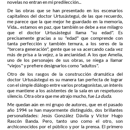
novelas no entran en mi predilección...
De las obras que se han presentado en los escenarios
capitalinos del doctor Urtusástegui, de las que recuerdo,
me parece que la que mejor he guardado en la memoria,
Vida... estamos en paz, que también se debe a ese milagro
que el doctor Urtusástegui llama "su edad". Es
precisamente gracias a su "edad" que comprende con
tanta perfección y también ternura, a los seres de la
"tercera generación", gente que se va acercando cada vez
más de prisa a la vejez, a la ancianidad. A los que Amelia,
uno de los personajes de sus obras, se niega a llamar
"viejos" y prefiere designarlos como "adultos".
Otro de los rasgos de la construcción dramática del
doctor Urtusástegui es su manera tan perfecta de lograr
con el simple diálogo entre varios protagonistas, un interés
que mantiene a los asistentes de la sala en un respetuoso
silencio. Otra obra que me atrajo mucho, fue
La duda
.
Me quedan aún en mi grupo de autores, que en el pasado
año 1994 se han mayormente distinguido, dos brillantes
personalidades: Jesús González Dávila y Víctor Hugo
Rascón Banda. Pero, tanto uno como el otro, son
archiconocidos por el público y por la prensa. El primero