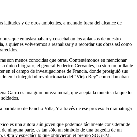
s latitudes y de otros ambientes, a menudo fuera del alcance de
ombres que entusiasmaban y cosechaban los aplausos de nuestro
 a quienes volveremos a reanalizar y a recordar sus obras así como
parecidos.
 obras son menos conocidas que otras. Contentémonos en mencionar
u único biógrafo, el general Federico Cervantes, ha sido un brillante
cer en el campo de investigaciones de Francia, donde prosiguió sus
siado en la integridad revolucionaria del "Viejo Rey" como llamaban
ena Garro es una gran pureza moral, que acepta la muerte a la que lo
 soldados.
a partidario de Pancho Villa, Y a través de ese proceso la dramaturga
México es una autora aún joven que podemos fácilmente considerar de
i de ninguna parte, es tan sólo un símbolo de una tragedia de un
amoso. Obra y espectáculo que obtuvieron el premio SOGEM.