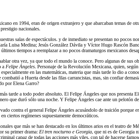
xicano en 1994, eran de origen extranjero y que abarcaban temas de otra
prestigio nacionales.
nuestras salas de espectáculos. y de inmediato se presentan no pocos n
aría Luisa Medina; Jesús González Dávila y Víctor Hugo Rascón Banda,
os últimos tiempos a reemplazar a no pocos dramaturgos mexicanos desa
a hablar otra vez, ya que todo el mundo la conoce. Pero algunas de sus
o a
Felipe Ángeles
. Personaje de la Revolución Mexicana, quien, según s
 especialmente en las matemáticas, materia que más tarde lo dio a cono
te combatió a Huerta desde las filas carrancistas, mas, sin confiar dema
eado por Elena Garro?
más tarde a todo poder absoluto. El Felipe Ángeles que nos presenta El
omero que duró sólo una noche. Y Felipe Ángeles cae ante un pelotón de
evado contra el general Felipe Ángeles acusándolo de traición porque er
las en ciertos regímenes supuestamente democráticos.
onales que más se han destacado en los últimos arios en el teatro de 
dor su primer drama:
El tren nocturno e Georgia
, que ni es de Georgia n
 criminal capaz de todas las acciones más viles, con tal de hacerse f