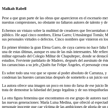
Malkah Rabell
Pese a que gran parte de las obras que aparecieron en el escenario me
nuestras compresiones, no obstante no faltaron autores de talento y de 
Echemos un vistazo sobre la multitud de creadores que frecuentaban 
público. He aquí cinco nombres, Elena Garro; Urtusástegui Tomás; M
sus personales virtudes o defectos. Cinco nombres que vinieron en l
En primer término la gran Elena Garro, de cuya carrera no hace falt
una de estas últimas, aunque es una de las más interesantes. Me refier
militar egresado del Colegio Militar de Chapultepec, donde se destacó
estudios. Ferviente partidario de Madero, después del asesinato de és
los carrancistas a su jefe.¿Quién fue Felipe Ángeles, el personaje cr
Es sobre todo una voz que se opone al poder absoluto de Carranza, y 
condenan las huestes carrancistas después de someterlo a un juicio s
La autora ofrece una imagen un poco en tono do farsa de ese juicio ll
trata de demostrar la falsedad del juego legalista y de sus trinquiñue
La otra figura femenina que encontramos en ese grupo de autores naci
las nuevas generaciones: María Luisa Medina, que ofreció al especta
personaje inocente que cae víctima de las ambiciones de gloria de un