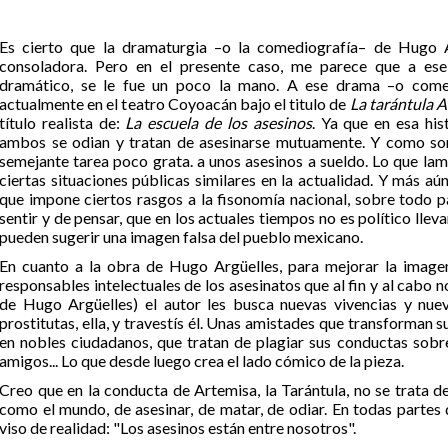
Es cierto que la dramaturgia –o la comediografía– de Hugo 
consoladora. Pero en el presente caso, me parece que a es
dramático, se le fue un poco la mano. A ese drama –o come
actualmente en el teatro Coyoacán bajo el titulo de
La tarántula 
título realista de:
La escuela de los asesinos
. Ya que en esa hi
ambos se odian y tratan de asesinarse mutuamente. Y como son
semejante tarea poco grata. a unos asesinos a sueldo. Lo que la
ciertas situaciones públicas similares en la actualidad. Y más aún
que impone ciertos rasgos a la fisonomía nacional, sobre todo p
sentir y de pensar, que en los actuales tiempos no es político lleva
pueden sugerir una imagen falsa del pueblo mexicano.
En cuanto a la obra de Hugo Argüelles, para mejorar la image
responsables intelectuales de los asesinatos que al fin y al cabo n
de Hugo Argüelles) el autor les busca nuevas vivencias y nue
prostitutas, ella, y travestís él. Unas amistades que transforma
en nobles ciudadanos, que tratan de plagiar sus conductas sobr
amigos... Lo que desde luego crea el lado cómico de la pieza.
Creo que en la conducta de Artemisa, la Tarántula, no se trata d
como el mundo, de asesinar, de matar, de odiar. En todas partes
viso de realidad: "Los asesinos están entre nosotros".