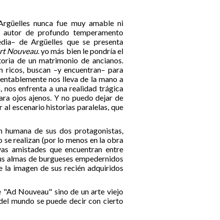
Argüelles nunca fue muy amable ni
e autor de profundo temperamento
dia– de Argüelles que se presenta
Art Nouveau
. yo más bien le pondría el
storia de un matrimonio de ancianos.
 ricos, buscan –y encuentran– para
mentablemente nos lleva de la mano a
, nos enfrenta a una realidad trágica
ara ojos ajenos. Y no puedo dejar de
r al escenario historias paralelas, que
n humana de sus dos protagonistas,
o se realizan (por lo menos en la obra
vas amistades que encuentran entre
n sus almas de burgueses empedernidos
e la imagen de sus recién adquiridos
e "Ad Nouveau" sino de un arte viejo
 del mundo se puede decir con cierto