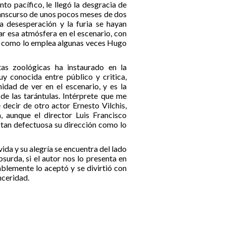
to pacífico, le llegó la desgracia de
transcurso de unos pocos meses de dos
la desesperación y la furia se hayan
ar esa atmósfera en el escenario, con
, como lo emplea algunas veces Hugo
as zoológicas ha instaurado en la
y conocida entre público y critica,
dad de ver en el escenario, y es la
 de las tarántulas. Intérprete que me
decir de otro actor Ernesto Vilchis,
, aunque el director Luis Francisco
tan defectuosa su dirección como lo
ida y su alegría se encuentra del lado
surda, si el autor nos lo presenta en
lemente lo aceptó y se divirtió con
nceridad.