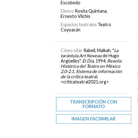
Escobedo
Elenco
Rosita Quintana,
Ernesto Vilchis
Espacios teatrales
Teatro
Coyoacán
Cómo citar
Rabell, Malkah. "
La
tarántula Art Noveau
de Hugo
Argüelles".
El Día
, 1994.
Reseña
Histórica del Teatro en México
2.0-2.1. Sistema de información
de la crítica teatral
,
<criticateatral2021.org>
TRANSCRIPCIÓN CON
FORMATO
IMAGEN FACSIMILAR