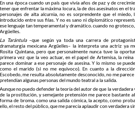
En una época cuando un país que vivía años de paz y de crecimien
tener que enfrentar la máxima locura, la de dos asesinatos en el 
personajes de alta alcurnia, no es sorprendente que el miedo, 
introducido entre sus filas. Y no es sano ni diplomático represent
ese lenguaje tan temperamental y dramático. cuando no grotesco
Argüelles.
La Tarántula
–que según ya toda una carrera de protagonist
dramaturgia mexicana Argüelles– la interpreta una actriz ya mu
Rosita Quintana, pero que personalmente nunca tuve la oportuni
primera vez que la veo actuar, en el papel de Artemisa, la reina
parece dominar a ese personaje de asesina. Y lo mismo se puede 
como el marido (si no me equivoco). En cuanto a la dirección
Escobedo, me resulta absolutamente desconocido, no me parece 
pretendían algunas personas del mundo teatral a la salida.
Aunque no puedo defender la teoría del autor de que la verdadera v
de la prostitución, y semejante pretensión me parece bastante ab
forma de broma. como una salida cómica, la acepto, como probab
ello, el resto del público, que me parecía aplaudir con verdadera si