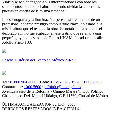
Vinicio se han entregado a sus interpretaciones con todo los
sentimientos, con toda el alma, haciendo olvidar las anteriores
puestas en escena de la misma temática.
La escenografía y la iluminación, pese a estar en manos de un
profesional de tanto prestigio como Arturo Nava, no estaba a la
misma altura que el resto de la obra. Se notaba en la sala que el
decorado aún no fue acabado, en ese teatrito que se antoja una
pequeño joyita en esa sala de Radio UNAM ubicada en la calle
Adolfo Prieto 133.
Reseña Histórica del Teatro en México 2.0-2.1
Tel.:
01800 904 4000
• Lada:
01 55 - 5282 1964
|
1000 5636
•
Conmutador:
1000 5600
•
infoinba@inba.gob.mx
Avenida Paseo de la Reforma y Campo Marte s/n, Col. Polanco
Chapultepec, Del. Miguel Hidalgo, C.P. 11560, Ciudad de México.
ÚLTIMA ACTUALIZACIÓN JULIO - 2023
DERECHOS RESERVADOS INBA-CITRU ©