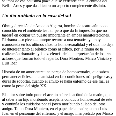
salimos de esa bellísima plaza que se extiende ante la entrada del
Bellas Artes y que da al teatro un aspecto complemente distinto.
Un día nublado en la casa del sol
Obra y dirección de Antonio Algarra, hombre de teatro aún poco
conocido en el ambiente teatral, pero que da la impresión que no
tardará en ocupar un puesto importante en ambas manifestaciones.
El drama —o pieza— aunque recurre a una temática ya muy
manoseada en los últimos años: la homosexualidad y el sida, no deja
de interesar tanto al público como al crítico, por la finura de la
realización dramática y la excelencia de la interpretación de los tres
actores que forman todo el reparto: Dora Montero, Marco Vinicio y
Luis Ibar.
Historia de un amor entre una pareja de homosexuales, que saben
permanecer fieles a una amistad en las condiciones más peligrosas y
duras de soportar, cuando el amigo se halla enfermo de ese mal es
como la peste del siglo XX.
El autor sobre todo pone el acento sobre la actitud de la madre, que
al saber a su hijo moribundo acepta la conducta homosexual de éste
y continúa los cuidados por el joven moribundo al lado del otro
amigo. Tanto Dora Montero, en el papel de la madre, como Luis
Ibar, en el personaje del enfermo, y el amigo interpretado por Marco