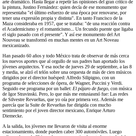
arte dramático. Hasta llegar a repetir las opiniones del gran crítico de
la pintura, Justino Fernández: quien decía de ese monumento que
representaba "el último esfuerzo de una época por renovarse, por
tener una expresión propia y distinta". En tanto Francisco de la
Maza consideraba en 1957, que se trataba: "de una reacción contra
el Academicismo y el romanticismo... Un fecundo puente que ligaba
el siglo pasado con el presente". Y así ese monumento del Art
Nouveau se transformó en muchas mentes en un Art Noveau
mexicanizado.
Han pasado 60 años y todo México trata de observar de más cerca
los nuevos aportes que al orgullo de sus padres han aportado los
jóvenes arquitectos. Y esa noche de jueves 29 de septiembre, a las 8
y media, se alzó el telón sobre una orquesta de más de cien músicos
dirigidos por el director huésped: Alfredo Silipigno, con un
programa de selecciones de ópera, de Wagner, Puccini y Verdi.
Seguido ese programa por un ballet:
El pájaro de fuego
, con música
de Igor Stravinski. Pero, lo que más me entusiasmó fue: Las redes
de Silvestre Revueltas, que yo oía por primera vez. Además me
parecía que la Suite de Revueltas fue dirigida con mucho
sentimiento por el joven director mexicano, Enrique Arturo
Diemecke.
A la salida, los jóvenes me llevaron de visita al enorme
estacionamiento, donde pueden caber 300 automóviles. Luego