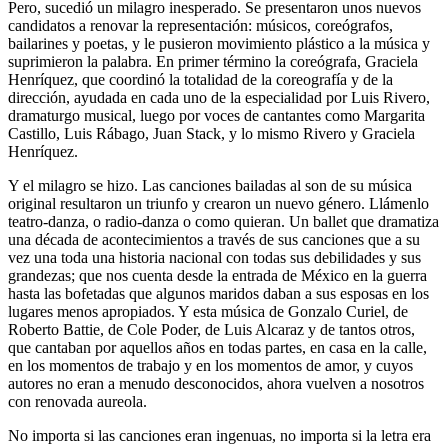
Pero, sucedió un milagro inesperado. Se presentaron unos nuevos
candidatos a renovar la representación: músicos, coreógrafos,
bailarines y poetas, y le pusieron movimiento plástico a la música y
suprimieron la palabra. En primer término la coreógrafa, Graciela
Henríquez, que coordinó la totalidad de la coreografía y de la
dirección, ayudada en cada uno de la especialidad por Luis Rivero,
dramaturgo musical, luego por voces de cantantes como Margarita
Castillo, Luis Rábago, Juan Stack, y lo mismo Rivero y Graciela
Henríquez.
Y el milagro se hizo. Las canciones bailadas al son de su música
original resultaron un triunfo y crearon un nuevo género. Llámenlo
teatro-danza, o radio-danza o como quieran. Un ballet que dramatiza
una década de acontecimientos a través de sus canciones que a su
vez una toda una historia nacional con todas sus debilidades y sus
grandezas; que nos cuenta desde la entrada de México en la guerra
hasta las bofetadas que algunos maridos daban a sus esposas en los
lugares menos apropiados. Y esta música de Gonzalo Curiel, de
Roberto Battie, de Cole Poder, de Luis Alcaraz y de tantos otros,
que cantaban por aquellos años en todas partes, en casa en la calle,
en los momentos de trabajo y en los momentos de amor, y cuyos
autores no eran a menudo desconocidos, ahora vuelven a nosotros
con renovada aureola.
No importa si las canciones eran ingenuas, no importa si la letra era