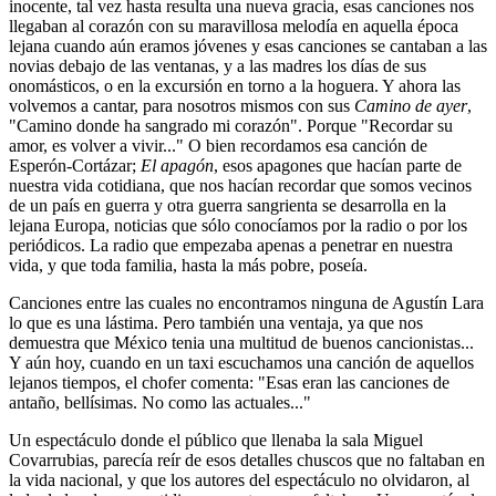
inocente, tal vez hasta resulta una nueva gracia, esas canciones nos
llegaban al corazón con su maravillosa melodía en aquella época
lejana cuando aún eramos jóvenes y esas canciones se cantaban a las
novias debajo de las ventanas, y a las madres los días de sus
onomásticos, o en la excursión en torno a la hoguera. Y ahora las
volvemos a cantar, para nosotros mismos con sus
Camino de ayer
,
"Camino donde ha sangrado mi corazón". Porque "Recordar su
amor, es volver a vivir..." O bien recordamos esa canción de
Esperón-Cortázar;
El apagón
, esos apagones que hacían parte de
nuestra vida cotidiana, que nos hacían recordar que somos vecinos
de un país en guerra y otra guerra sangrienta se desarrolla en la
lejana Europa, noticias que sólo conocíamos por la radio o por los
periódicos. La radio que empezaba apenas a penetrar en nuestra
vida, y que toda familia, hasta la más pobre, poseía.
Canciones entre las cuales no encontramos ninguna de Agustín Lara
lo que es una lástima. Pero también una ventaja, ya que nos
demuestra que México tenia una multitud de buenos cancionistas...
Y aún hoy, cuando en un taxi escuchamos una canción de aquellos
lejanos tiempos, el chofer comenta: "Esas eran las canciones de
antaño, bellísimas. No como las actuales..."
Un espectáculo donde el público que llenaba la sala Miguel
Covarrubias, parecía reír de esos detalles chuscos que no faltaban en
la vida nacional, y que los autores del espectáculo no olvidaron, al