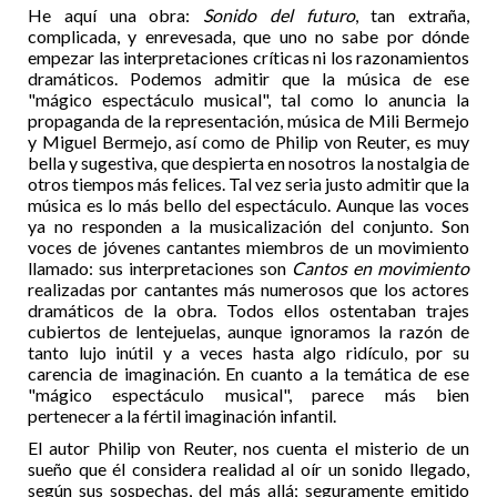
He aquí una obra:
Sonido del futuro
, tan extraña,
complicada, y enrevesada, que uno no sabe por dónde
empezar las interpretaciones críticas ni los razonamientos
dramáticos. Podemos admitir que la música de ese
"mágico espectáculo musical", tal como lo anuncia la
propaganda de la representación, música de Mili Bermejo
y Miguel Bermejo, así como de Philip von Reuter, es muy
bella y sugestiva, que despierta en nosotros la nostalgia de
otros tiempos más felices. Tal vez seria justo admitir que la
música es lo más bello del espectáculo. Aunque las voces
ya no responden a la musicalización del conjunto. Son
voces de jóvenes cantantes miembros de un movimiento
llamado: sus interpretaciones son
Cantos en movimiento
realizadas por cantantes más numerosos que los actores
dramáticos de la obra. Todos ellos ostentaban trajes
cubiertos de lentejuelas, aunque ignoramos la razón de
tanto lujo inútil y a veces hasta algo ridículo, por su
carencia de imaginación. En cuanto a la temática de ese
"mágico espectáculo musical", parece más bien
pertenecer a la fértil imaginación infantil.
El autor Philip von Reuter, nos cuenta el misterio de un
sueño que él considera realidad al oír un sonido llegado,
según sus sospechas, del más allá; seguramente emitido