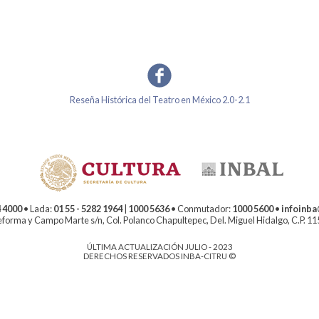
Reseña Histórica del Teatro en México 2.0-2.1
 4000
• Lada:
01 55 - 5282 1964
|
1000 5636
• Conmutador:
1000 5600
•
infoinb
forma y Campo Marte s/n, Col. Polanco Chapultepec, Del. Miguel Hidalgo, C.P. 1
ÚLTIMA ACTUALIZACIÓN JULIO - 2023
DERECHOS RESERVADOS INBA-CITRU ©