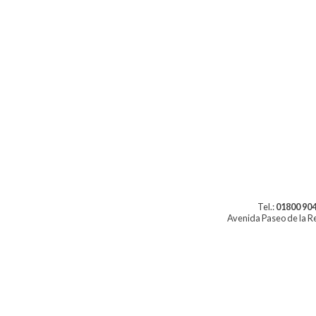
Tel.:
01800 904
Avenida Paseo de la Re