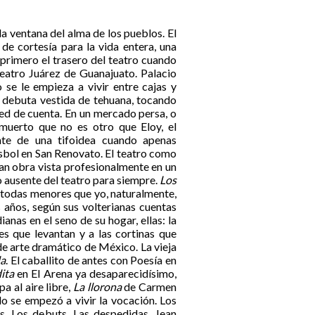
 la ventana del alma de los pueblos. El
de cortesía para la vida entera, una
primero el trasero del teatro cuando
Teatro Juárez de Guanajuato. Palacio
 se le empieza a vivir entre cajas y
se debuta vestida de tehuana, tocando
ted de cuenta. En un mercado persa, o
muerto que no es otro que Eloy, el
te de una tifoidea cuando apenas
sbol en San Renovato. El teatro como
ran obra vista profesionalmente en un
 ausente del teatro para siempre.
Los
 todas menores que yo, naturalmente,
s años, según sus volterianas cuentas
ianas en el seno de su hogar, ellas: la
es que levantan y a las cortinas que
 de arte dramático de México. La vieja
la
. El caballito de antes con Poesía en
ita
en El Arena ya desaparecidísimo,
a al aire libre,
La llorona
de Carmen
do se empezó a vivir la vocación. Los
es. Los debuts. Las despedidas. Jean