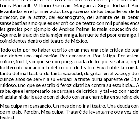
Louis Barrault. Vittorio Gasman. Margarita Xirgu. Richard Burt
levantadas en el primer acto. Las groserías de los taquilleros, de
director, de la actriz, del escenógrafo, del amante de la debut
sansebastianismo que es ser crítico de teatro con mil puñales enca
las gracias por ejemplo de Andrea Palma, la mala educación de 
Aguirre, la traición de la mejor amiga, la muerte del peor enemigo.
coincidentes dentro del teatro de México.
Todo esto por no haber escrito en un mes una sola critica de tea
uno deben una explicación. Por cansancio. Por fatiga. Por asteni
quince, inútil, sin que se componga nada de lo que se ataca, rep
Indiferente vocación la del crítico de teatro. Envidiable la cons
tanto del mal teatro, de tanta vaciedad, de gritar en el vacío, y d
quince años de servir a su verdad la triste burla aparente de
La 
ruidoso, uno que se escribió feroz diatriba contra su estulticia... A
sabe, que el empresario se carcajea del crítico, y tal vez con razó
ni adular ni darle atole con el dedo con una chambita en su reino el
Mea culpa mi cansancio. Un mes de no ir al teatro. Una deuda co
de mi país. Perdón, Mea culpa. Trataré de levantarme otra vez de e
teatral.