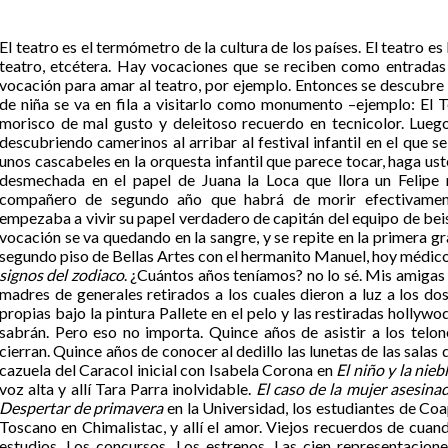
El teatro es el termómetro de la cultura de los países. El teatro es
teatro, etcétera. Hay vocaciones que se reciben como entradas 
vocación para amar al teatro, por ejemplo. Entonces se descubre 
de niña se va en fila a visitarlo como monumento –ejemplo: El 
morisco de mal gusto y deleitoso recuerdo en tecnicolor. Luego
descubriendo camerinos al arribar al festival infantil en el que 
unos cascabeles en la orquesta infantil que parece tocar, haga us
desmechada en el papel de Juana la Loca que llora un Felipe 
compañero de segundo año que habrá de morir efectivamen
empezaba a vivir su papel verdadero de capitán del equipo de bei
vocación se va quedando en la sangre, y se repite en la primera g
segundo piso de Bellas Artes con el hermanito Manuel, hoy médico
signos del zodiaco
. ¿Cuántos años teníamos? no lo sé. Mis amigas
madres de generales retirados a los cuales dieron a luz a los do
propias bajo la pintura Pallete en el pelo y las restiradas hollywod
sabrán. Pero eso no importa. Quince años de asistir a los telon
cierran. Quince años de conocer al dedillo las lunetas de las salas
cazuela del Caracol inicial con Isabela Corona en
El niño y la nieb
voz alta y allí Tara Parra inolvidable.
El caso de la mujer asesinad
Despertar de primavera
en la Universidad, los estudiantes de Coap
Toscano en Chimalistac, y allí el amor. Viejos recuerdos de cuan
estudios. Los concursos. Los estrenos. Las cien representacion