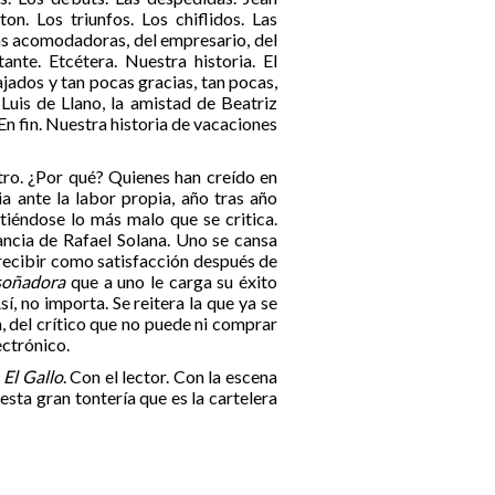
on. Los triunfos. Los chiflidos. Las
 las acomodadoras, del empresario, del
ante. Etcétera. Nuestra historia. El
jados y tan pocas gracias, tan pocas,
Luis de Llano, la amistad de Beatriz
 En fin. Nuestra historia de vacaciones
tro. ¿Por qué? Quienes han creído en
a ante la labor propia, año tras año
itiéndose lo más malo que se critica.
tancia de Rafael Solana. Uno se cansa
e recibir como satisfacción después de
soñadora
que a uno le carga su éxito
sí, no importa. Se reitera la que ya se
n, del crítico que no puede ni comprar
ectrónico.
n
El Gallo
. Con el lector. Con la escena
sta gran tontería que es la cartelera