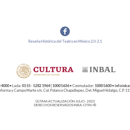
Reseña Histórica del Teatro en México 2.0-2.1
 4000
• Lada:
01 55 - 5282 1964
|
1000 5636
• Conmutador:
1000 5600
•
infoinb
forma y Campo Marte s/n, Col. Polanco Chapultepec, Del. Miguel Hidalgo, C.P. 1
ÚLTIMA ACTUALIZACIÓN JULIO - 2023
DERECHOS RESERVADOS INBA-CITRU ©