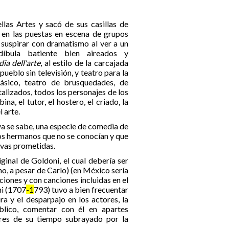
llas Artes y sacó de sus casillas de
 en las puestas en escena de grupos
 suspirar con dramatismo al ver a un
díbula batiente bien aireados y
a dell'arte
, al estilo de la carcajada
pueblo sin televisión, y teatro para la
ásico, teatro de brusquedades, de
stalizados, todos los personajes de los
a, el tutor, el hostero, el criado, la
l arte.
ya se sabe, una especie de comedia de
os hermanos que no se conocían y que
ivas prometidas.
riginal de Goldoni, el cual debería ser
mo, a pesar de Carlo) (en México sería
ciones y con canciones incluidas en el
ni (1707
-1
793) tuvo a bien frecuentar
a y el desparpajo en los actores, la
úblico, comentar con él en apartes
bres de su tiempo subrayado por la