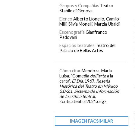
Grupos y Compañías
Teatro
Stabile di Genova
Elenco
Alberto Lionello, Camilo
Milli, Silvia Monelli, Marzia Ubaldi
Escenografía
Gianfranco
Padovani
Espacios teatrales
Teatro del
Palacio de Bellas Artes
Cómo citar
Mendoza, María
Luisa. "Comedia
dell'arte
a la
carta".
El Día
, 1967.
Reseña
Histórica del Teatro en México
2.0-2.1. Sistema de información
de la crítica teatral
,
<criticateatral2021.org>
IMAGEN FACSIMILAR