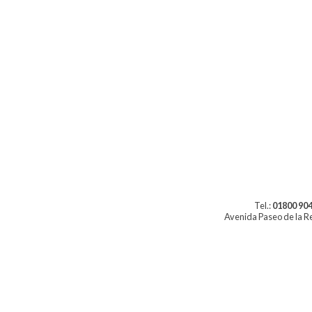
Tel.:
01800 904
Avenida Paseo de la Re