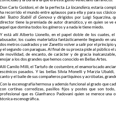
Don Carlo Goldoni, el de la perfecta
La locandiera
, estaría comp
ha recorrido el mundo entre aplausos para ella y para sus clásic
del
Teatro Stabili di Genova
y dirigidos por Luigi Squarzina, q
director tiene la premiada de autor dramático, y en quien se ve
aquel que domina todos los géneros y a nada le tiene miedo.
Y está allí Alberto Lionello, en el papel doble de los cuates, e
abusador, los cuales materializa fantásticamente llegando en un
dos metros cuadrados y ser Zanetto volver a salir por el principio
y el segundo con paraguas. Al final de su proeza pide al público e
de movilidad, de encanto, de carácter y de gracia inalcanzable,
enojar a los dos grandes que hemos conocido en Bellas Artes.
Allí Camilo Milli, el Tartufo de costumbre, el enamoriscado anciano
escénicos pasados. Y las bellas Silvia Monelli y Marzia Ubaldi, 
canto y el baile de sus compañeros partiquinos y acróbatas, grand
Con la escenografía hermosa y además funcional al grado que cada 
con cortinas corredizas, pasillos fijos y postes que son todo,
profesional que es Gianfranco Padovani quien se merece una o
técnica escenográfica.