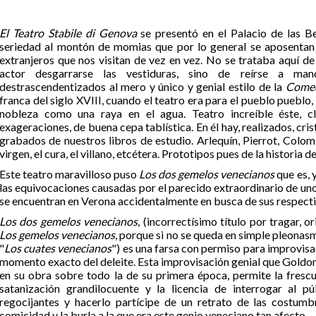
El Teatro Stabile di Genova
se presentó en el Palacio de las Be
seriedad al montón de momias que por lo general se aposentan
extranjeros que nos visitan de vez en vez. No se trataba aquí de
actor desgarrarse las vestiduras, sino de reírse a man
destrascendentizados al mero y único y genial estilo de la
Comedi
franca del siglo XVIII, cuando el teatro era para el pueblo pueblo, 
nobleza como una raya en el agua. Teatro increíble éste, cl
exageraciones, de buena cepa tablística. En él hay, realizados, cri
grabados de nuestros libros de estudio. Arlequín, Pierrot, Colombin
virgen, el cura, el villano, etcétera. Prototipos pues de la historia de
Este teatro maravilloso puso
Los dos gemelos venecianos
que es, 
las equivocaciones causadas por el parecido extraordinario de un
se encuentran en Verona accidentalmente en busca de sus respect
Los dos gemelos venecianos
, (incorrectísimo título por tragar, o
Los gemelos venecianos
, porque si no se queda en simple pleonas
"
Los cuates venecianos
") es una farsa con permiso para improvisa
momento exacto del deleite. Esta improvisación genial que Goldo
en su obra sobre todo la de su primera época, permite la frescur
satanización grandilocuente y la licencia de interrogar al p
regocijantes y hacerlo partícipe de un retrato de las costum
comicidad y la burla a la que era este genio veneciano tan afecto.