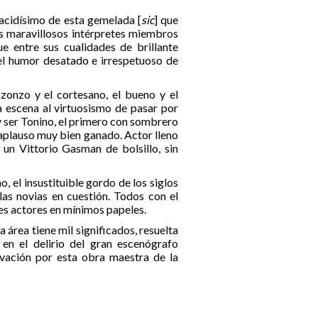
lacidísimo de esta gemelada [
sic
] que
os maravillosos intérpretes miembros
ue entre sus cualidades de brillante
 el humor desatado e irrespetuoso de
l zonzo y el cortesano, el bueno y el
a escena al virtuosismo de pasar por
 y ser Tonino, el primero con sombrero
l aplauso muy bien ganado. Actor lleno
 un Vittorio Gasman de bolsillo, sin
, el insustituible gordo de los siglos
las novias en cuestión. Todos con el
es actores en mínimos papeles.
área tiene mil significados, resuelta
 en el delirio del gran escenógrafo
vación por esta obra maestra de la