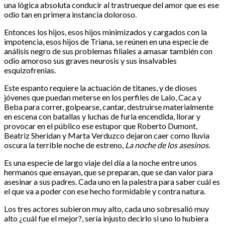
una lógica absoluta conducir al trastrueque del amor que es ese
odio tan en primera instancia doloroso.
Entonces los hijos, esos hijos minimizados y cargados con la
impotencia, esos hijos de Triana, se reúnen en una especie de
análisis negro de sus problemas filiales a amasar también con
odio amoroso sus graves neurosis y sus insalvables
esquizofrenias.
Este espanto requiere la actuación de titanes, y de dioses
jóvenes que puedan meterse en los perfiles de Lalo, Caca y
Beba para correr, golpearse, cantar, destruirse materialmente
en escena con batallas y luchas de furia encendida, llorar y
provocar en el público ese estupor que Roberto Dumont,
Beatriz Sheridan y Marta Verduzco dejaron caer como lluvia
oscura la terrible noche de estreno,
La noche de los asesinos
.
Es una especie de largo viaje del día a la noche entre unos
hermanos que ensayan, que se preparan, que se dan valor para
asesinar a sus padres. Cada uno en la palestra para saber cuál es
el que va a poder con ese hecho formidable y contra natura.
Los tres actores subieron muy alto, cada uno sobresalió muy
alto ¿cuál fue el mejor?, sería injusto decirlo si uno lo hubiera