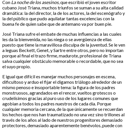
Con
La noche de los asesinos
, que escribió el joven escritor
cubano José Triana, muchos triunfos se suman a su alta calidad
dramática: la del director, la de los actores, la del escenógrafo y
la del público que pudo aquilatar tantas excelencias con la
buena fe de quien sabe que de antemano va por buen pie.
José Triana sufre el embate de muchas influencias a las cuales
les da la bienvenida, no las niega o se avergüenza de ellas
puesto que tiene la maravillosa disculpa de la juventud. Se le ven
a leguas Beckett, Genet, y Sartre entre otros, pero no importan
porque al final el trazo firme, madurote, profesional de Triana
salva cualquier obstáculo memorable o recordable, que no sea
el suyo propio.
E igual que difícil es manejar muchos personajes en escena,
dificultoso y arduo el fijar el digamos triálogo alrededor de un
mismo penoso e insoportable tema: la figura de los padres
monstruosos, agrandados en el rencor, vueltos grotescos o
crudelísimos gracias al puro uso de los lugares comunes que
agobian a todos los padres nuestros de cada día. Porque
cualquier memoria cercana, de la que únicamente se recuerdan
los hechos que nos han traumatizado no una vez sino trillones al
través de los años al lado de nuestros progenitores demasiado
protectores, demasiado aparentemente benévolos, puede con