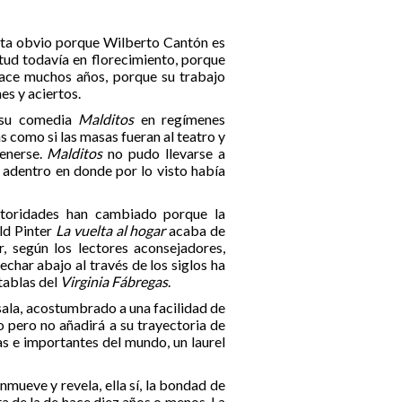
ulta obvio porque Wilberto Cantón es
tud todavía en florecimiento, porque
hace muchos años, porque su trabajo
es y aciertos.
s su comedia
Malditos
en regímenes
 como si las masas fueran al teatro y
tenerse.
Malditos
no pudo llevarse a
a adentro en donde por lo visto había
toridades han cambiado porque la
ld Pinter
La vuelta al hogar
acaba de
r, según los lectores aconsejadores,
 echar abajo al través de los siglos ha
tablas del
Virginia Fábregas
.
 sala, acostumbrado a una facilidad de
 pero no añadirá a su trayectoria de
s e importantes del mundo, un laurel
mueve y revela, ella sí, la bondad de
nta de la de hace diez años o menos. La