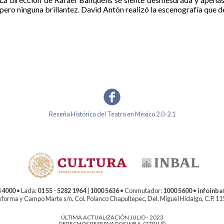
pero ninguna brillantez. David Antón realizó la escenografía que 
Reseña Histórica del Teatro en México 2.0-2.1
 4000
• Lada:
01 55 - 5282 1964
|
1000 5636
• Conmutador:
1000 5600
•
infoinb
forma y Campo Marte s/n, Col. Polanco Chapultepec, Del. Miguel Hidalgo, C.P. 1
ÚLTIMA ACTUALIZACIÓN JULIO - 2023
DERECHOS RESERVADOS INBA-CITRU ©