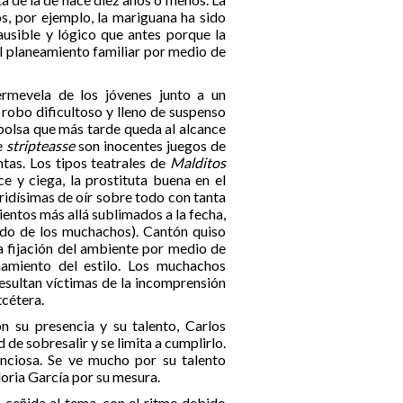
, por ejemplo, la mariguana ha sido
usible y lógico que antes porque la
al planeamiento familiar por medio de
rmevela de los jóvenes junto a un
robo dificultoso y lleno de suspenso
 bolsa que más tarde queda al alcance
de
stripteasse
son inocentes juegos de
tas. Los tipos teatrales de
Malditos
e y ciega, la prostituta buena en el
ridísimas de oír sobre todo con tanta
entos más allá sublimados a la fecha,
mido de los muchachos). Cantón quiso
la fijación del ambiente por medio de
amiento del estilo. Los muchachos
 resultan víctimas de la incomprensión
tcétera.
 su presencia y su talento, Carlos
 de sobresalir y se limita a cumplirlo.
nciosa. Se ve mucho por su talento
oria García por su mesura.
 ceñida al tema, con el ritmo debido