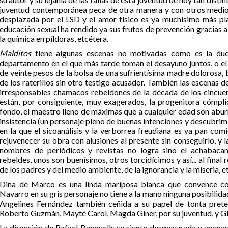
juventud contemporánea peca de otra manera y con otros medios
desplazada por el LSD y el amor físico es ya muchísimo más pla
educación sexual ha rendido ya sus frutos de prevención gracias 
la química en píldoras, etcétera.
Malditos
tiene algunas escenas no motivadas como es la due
departamento en el que más tarde toman el desayuno juntos, o el 
de veinte pesos de la bolsa de una sufrientísima madre dolorosa,
de los raterillos sin otro testigo acusador. También las escenas 
irresponsables chamacos rebeldones de la década de los cincuen
están, por consiguiente, muy exagerados, la progenitora cómplic
fondo, el maestro lleno de máximas que a cualquier edad son abur
insistencia (un personaje pleno de buenas intenciones y descubrimi
en la que el sicoanálisis y la verborrea freudiana es ya pan co
rejuvenecer su obra con alusiones al presente sin conseguirlo, y 
nombres de periódicos y revistas no logra sino el achabacan
rebeldes, unos son buenísimos, otros torcidícimos y así... al final
de los padres y del medio ambiente, de la ignorancia y la miseria, e
Dina de Marco es una linda mariposa blanca que convence con
Navarro en su gris personaje no tiene a la mano ninguna posibilidad
Angelines Fernández también ceñida a su papel de tonta prete
Roberto Guzmán, Mayté Carol, Magda Giner, por su juventud, y Gl
La dirección de Rafael Banquells se siente desmesurada y apenas