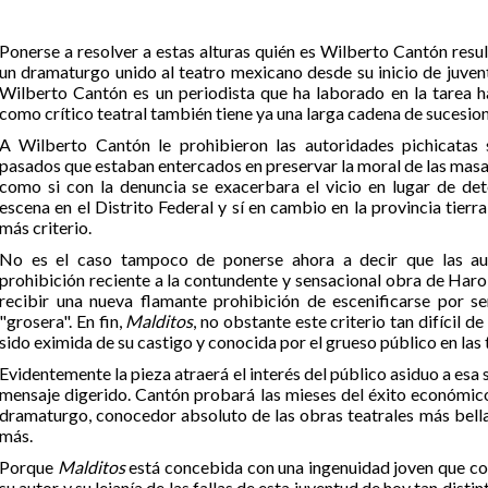
Ponerse a resolver a estas alturas quién es Wilberto Cantón res
un dramaturgo unido al teatro mexicano desde su inicio de juven
Wilberto Cantón es un periodista que ha laborado en la tarea 
como crítico teatral también tiene ya una larga cadena de sucesion
A Wilberto Cantón le prohibieron las autoridades pichicata
pasados que estaban entercados en preservar la moral de las masas
como si con la denuncia se exacerbara el vicio en lugar de de
escena en el Distrito Federal y sí en cambio en la provincia tierr
más criterio.
No es el caso tampoco de ponerse ahora a decir que las au
prohibición reciente a la contundente y sensacional obra de Haro
recibir una nueva flamante prohibición de escenificarse por se
"grosera". En fin,
Malditos
, no obstante este criterio tan difícil de
sido eximida de su castigo y conocida por el grueso público en las 
Evidentemente la pieza atraerá el interés del público asiduo a esa
mensaje digerido. Cantón probará las mieses del éxito económico
dramaturgo, conocedor absoluto de las obras teatrales más bella
más.
Porque
Malditos
está concebida con una ingenuidad joven que con
su autor y su lejanía de las fallas de esta juventud de hoy tan disti