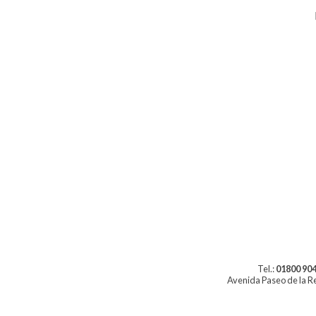
Tel.:
01800 904
Avenida Paseo de la Re