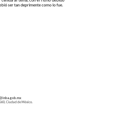
debió ser tan deprimente como lo fue.
a@inba.gob.mx
1560, Ciudad de México.