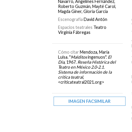
Navarro, Angelines Fernández,
Roberto Guzmán, Mayté Carol,
Magda Giner, Gloria García
Escenografía
David Antón
Espacios teatrales
Teatro
Virginia Fábregas
Cómo citar
Mendoza, María
Luisa. "
Malditos
ingenuos".
El
Día
, 1967.
Reseña Histórica del
Teatro en México 2.0-2.1.
Sistema de información de la
crítica teatral
,
<criticateatral2021.org>
IMAGEN FACSIMILAR